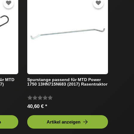
für MTD
Spurstange passend für MTD Power
7)
1750 13HN715N683 (2017) Rasentraktor
40,60 € *
b
Artikel anzeigen