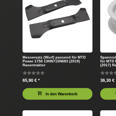
Messersatz (Wurf) passend für MTD
Spannro
Power 1750 13HN715N683 (2019)
für MTD
Rasentraktor
(2017) R
65,90 € *
36,30 € 
In den Warenkorb