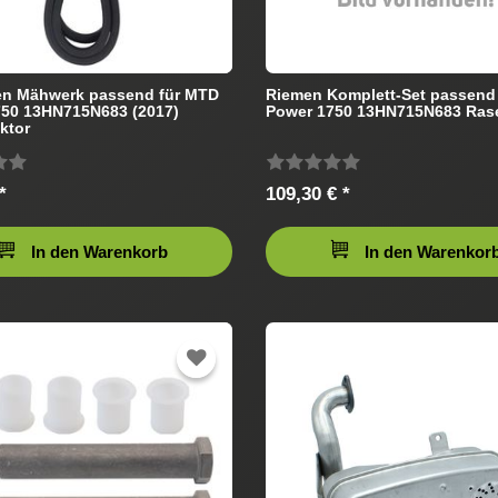
en Mähwerk passend für MTD
Riemen Komplett-Set passend
750 13HN715N683 (2017)
Power 1750 13HN715N683 Rase
ktor
*
109,30 € *
In den Warenkorb
In den Warenkor