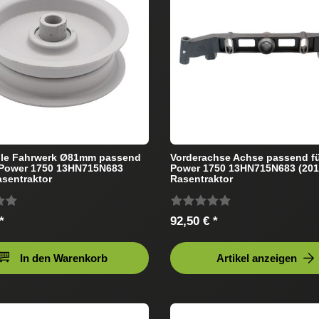
lle Fahrwerk Ø81mm passend
Vorderachse Achse passend f
 Power 1750 13HN715N683
Power 1750 13HN715N683 (201
asentraktor
Rasentraktor
*
92,50 € *
In den Warenkorb
Artikel anzeigen