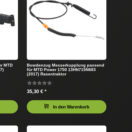
ür MTD
Bowdenzug Messerkupplung passend
7)
für MTD Power 1750 13HN715N683
(2017) Rasentraktor
35,30 € *
In den Warenkorb