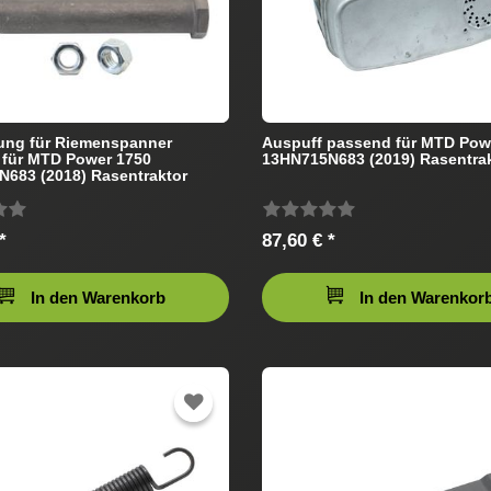
ung für Riemenspanner
Auspuff passend für MTD Pow
 für MTD Power 1750
13HN715N683 (2019) Rasentra
683 (2018) Rasentraktor
*
87,60 € *
In den Warenkorb
In den Warenkor