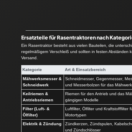
Ersatzteile für Rasentraktoren nach Kategor
Ein Rasentraktor besteht aus vielen Bauteilen, die untersc
regelmäßigem Verschleiß und sollten in festen Abständen ko
Versand.
Kategorie
Art & Einsatzbereich
Mähwerksmesser &
Schneidmesser, Gegenmesser, Mes
Schneidwerk
und Messerbolzen für das Mähwer
Keilriemen &
Riemen für den Antrieb und das Mäh
Antriebsriemen
gängigen Modelle
Filter (Luft- &
Luftfilter, Ölfilter und Kraftstofffilte
Ölfilter)
Motortypen
Elektrik & Zündung
Zündkerzen, Zündspulen, Kabelschu
und Zündschlösser