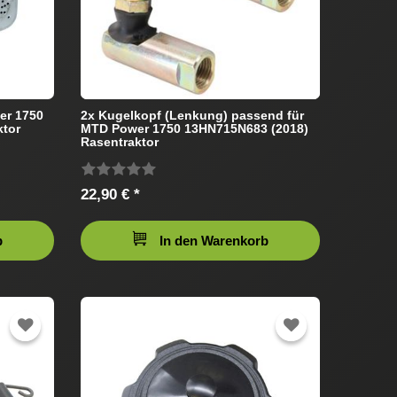
er 1750
2x Kugelkopf (Lenkung) passend für
ktor
MTD Power 1750 13HN715N683 (2018)
Rasentraktor
22,90 € *
b
In den Warenkorb