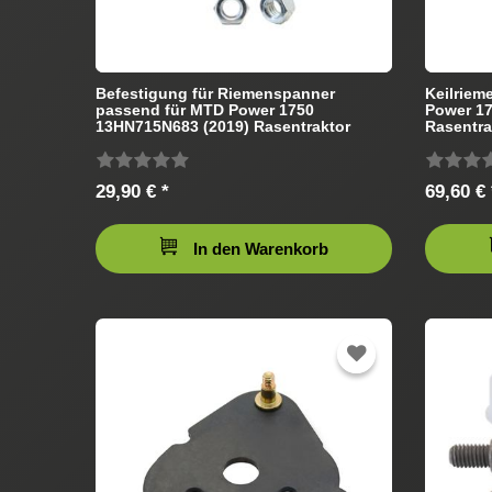
Befestigung für Riemenspanner
Keilriem
passend für MTD Power 1750
Power 1
13HN715N683 (2019) Rasentraktor
Rasentra
29,90 € *
69,60 € 
In den Warenkorb