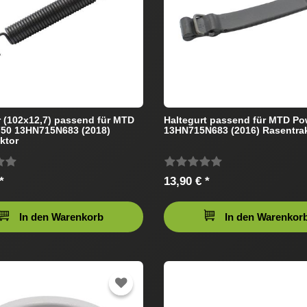
 (102x12,7) passend für MTD
Haltegurt passend für MTD Po
750 13HN715N683 (2018)
13HN715N683 (2016) Rasentra
ktor
*
13,90 € *
In den Warenkorb
In den Warenkor