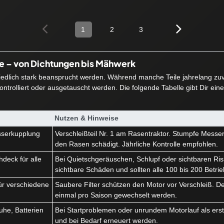
1
2
3
ie – von Dichtungen bis Mähwerk
hiedlich stark beansprucht werden. Während manche Teile jahrelang zuve
ntrolliert oder ausgetauscht werden. Die folgende Tabelle gibt Dir ein
Nutzen & Hinweise
serkupplung
Verschleißteil Nr. 1 am Rasentraktor. Stumpfe Messe
k
den Rasen schädigt. Jährliche Kontrolle empfohlen.
deck für alle
Bei Quietschgeräuschen, Schlupf oder sichtbaren Ris
sichtbare Schäden und sollten alle 100 bis 200 Betri
r für verschiedene
Saubere Filter schützen den Motor vor Verschleiß. Der 
einmal pro Saison gewechselt werden.
he, Batterien
Bei Startproblemen oder unrundem Motorlauf als erstes
und bei Bedarf erneuert werden.