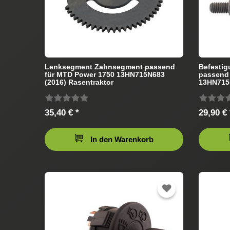
Lenksegment Zahnsegment passend
Befestig
für MTD Power 1750 13HN715N683
passend
(2016) Rasentraktor
13HN715N
35,40 € *
29,90 € 
In den Warenkorb