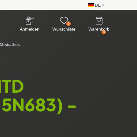
DE
0
Anmelden
Wunschliste
Warenkorb
0
Mediathek
MTD
5N683) -