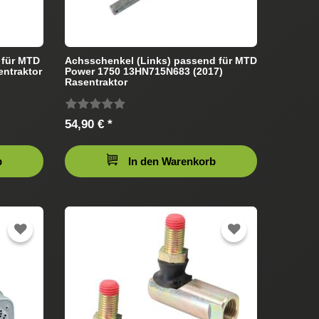
 für MTD
Achsschenkel (Links) passend für MTD
ntraktor
Power 1750 13HN715N683 (2017)
Rasentraktor
54,90 € *
b
In den Warenkorb