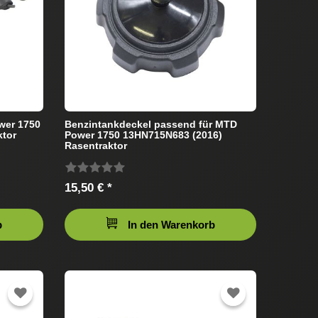
wer 1750
Benzintankdeckel passend für MTD
ktor
Power 1750 13HN715N683 (2016)
Rasentraktor
15,50 € *
b
In den Warenkorb