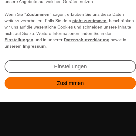
unsere Angebote auf welchen Geräten nutzen.
Newsletter Anmeldung
Wenn Sie
"Zustimmen"
sagen, erlauben Sie uns diese Daten
Angebote & Rabatte per E-Mail erhalten - Geld
weiterzuverarbeiten. Falls Sie dem
nicht zustimmen
, beschränken
sparen war noch nie so einfach!
wir uns auf die wesentliche Cookies und schneiden unsere Inhalte
nicht auf Sie zu. Weitere Informationen finden Sie in den
Einstellungen
und in unserer
Datenschutzerklärung
sowie in
E-MAIL **
unserem
Impressum
.
Ich akzeptiere die
Daten­schutz­erklärung
**
Einstellungen
Abonnieren
Zustimmen
** Hierbei handelt es sich um ein Pflichtfeld.
Kontakt
RECHTLICHES