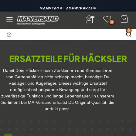
D
SAMSTAGS LAGERVERKAUF
i
BIS 14 UHR BESTELLEN - VERSAND AM GLEICHEN TAG
r
e
0
k
0
t
z
u
m
ERSATZTEILE FÜR HÄCKSLER
I
n
Damit Dein Häcksler beim Zerkleinern und Kompostieren
h
von Gartenabfällen nicht schlapp macht, benötigst Du
a
Radlager und Kugellager. Dieses wichtige Ersatzteil
l
ermöglicht reibungsarme Bewegung und sorgt für
t
zuverlässige Funktion und lange Lebensdauer. In unserem
Sortiment bei MA-Versand erhältst Du Original-Qualität, die
perfekt passt.