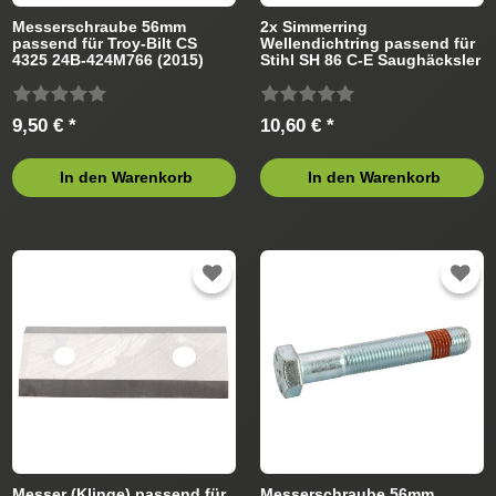
Messerschraube 56mm
2x Simmerring
passend für Troy-Bilt CS
Wellendichtring passend für
4325 24B-424M766 (2015)
Stihl SH 86 C-E Saughäcksler
Häcksler
9,50 € *
10,60 € *
In den Warenkorb
In den Warenkorb
Messer (Klinge) passend für
Messerschraube 56mm