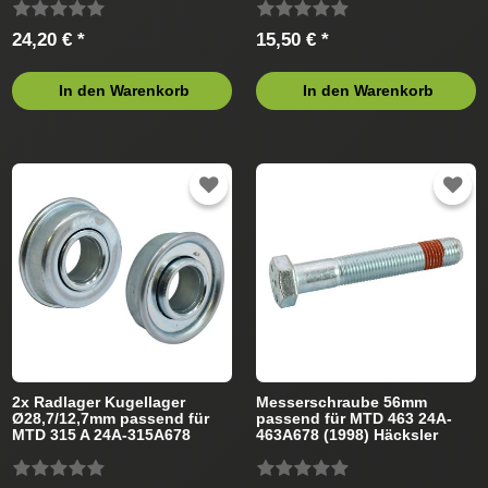
24,20 € *
15,50 € *
In den Warenkorb
In den Warenkorb
2x Radlager Kugellager
Messerschraube 56mm
Ø28,7/12,7mm passend für
passend für MTD 463 24A-
MTD 315 A 24A-315A678
463A678 (1998) Häcksler
(1999) Häcksler