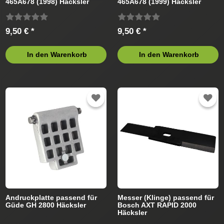
465A678 (1998) Häcksler
465A678 (1999) Häcksler
9,50 € *
9,50 € *
In den Warenkorb
In den Warenkorb
Andruckplatte passend für
Messer (Klinge) passend für
Güde GH 2800 Häcksler
Bosch AXT RAPID 2000
Häcksler