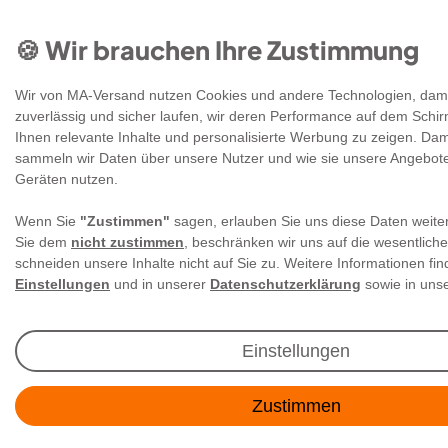
Abonnieren
🍪 Wir brauchen Ihre Zustimmung
** Hierbei handelt es sich um ein Pflichtfeld.
Wir von MA-Versand nutzen Cookies und andere Technologien, dami
zuverlässig und sicher laufen, wir deren Performance auf dem Schi
Ihnen relevante Inhalte und personalisierte Werbung zu zeigen. Dami
sammeln wir Daten über unsere Nutzer und wie sie unsere Angebot
RECHTLICHES
Geräten nutzen.
Wenn Sie
"Zustimmen"
sagen, erlauben Sie uns diese Daten weiter
SERVICE
Sie dem
nicht zustimmen
, beschränken wir uns auf die wesentlich
schneiden unsere Inhalte nicht auf Sie zu. Weitere Informationen fin
Einstellungen
und in unserer
Datenschutzerklärung
sowie in un
ÜBER UNS
Einstellungen
HIER FOLGEN
Zustimmen
ZAHLUNGSMETHODEN