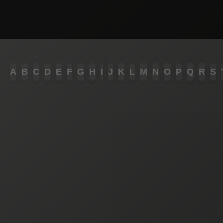
A
B
C
D
E
F
G
H
I
J
K
L
M
N
O
P
Q
R
S