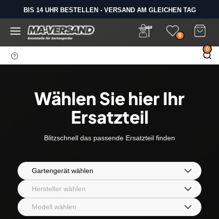
D
BIS 14 UHR BESTELLEN - VERSAND AM GLEICHEN TAG
i
SAMSTAGS LAGERVERKAUF
r
e
0
k
0
t
z
u
m
Wählen Sie hier Ihr
I
n
Ersatzteil
h
a
Blitzschnell das passende Ersatzteil finden
l
t
Gartengerät wählen
Hersteller wählen
Modell wählen