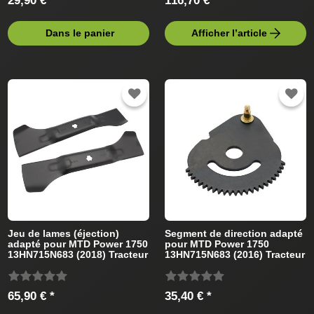
29,90 € *
116,70 € *
Dans le panier
Afficher l’article
Jeu de lames (éjection)
Segment de direction adapté
adapté pour MTD Power 1750
pour MTD Power 1750
13HN715N683 (2018) Tracteur
13HN715N683 (2016) Tracteur
de pelouse
de pelouse
65,90 € *
35,40 € *