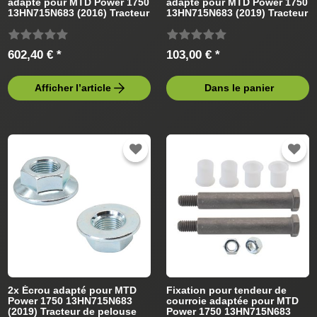
adapté pour MTD Power 1750
adapté pour MTD Power 1750
13HN715N683 (2016) Tracteur
13HN715N683 (2019) Tracteur
de pelouse
de pelouse
602,40 € *
103,00 € *
Afficher l’article
Dans le panier
2x Écrou adapté pour MTD
Fixation pour tendeur de
Power 1750 13HN715N683
courroie adaptée pour MTD
(2019) Tracteur de pelouse
Power 1750 13HN715N683