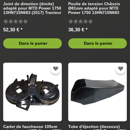
Joint de direction (droite)
Poulie de tension Châssis
adapté pour MTD Power 1750
Ø81mm adapté pour MTD
13HN715N683 (2017) Tracteur
Power 1750 13HN715N683
de pelouse
(2018) Tracteur de pelouse
52,30 € *
36,30 € *
Dans le panier
Dans le panier
Carter de faucheuse 105cm
Tube d'éjection (dessous)