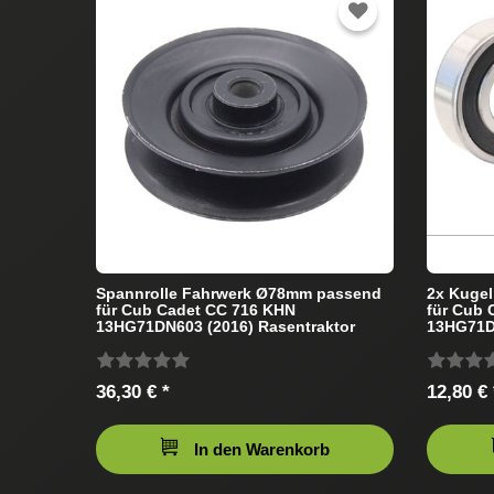
Spannrolle Fahrwerk Ø78mm passend
2x Kugel
für Cub Cadet CC 716 KHN
für Cub 
13HG71DN603 (2016) Rasentraktor
13HG71DN
36,30 € *
12,80 € 
In den Warenkorb