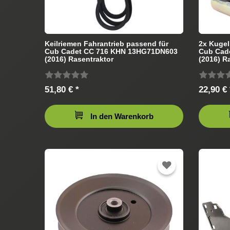
Keilriemen Fahrantrieb passend für
2x Kugel
Cub Cadet CC 716 KHN 13HG71DN603
Cub Cad
(2016) Rasentraktor
(2016) R
51,80 € *
22,90 € 
In den Warenkorb