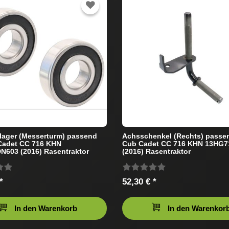
lager (Messerturm) passend
Achsschenkel (Rechts) passen
Cadet CC 716 KHN
Cub Cadet CC 716 KHN 13HG
603 (2016) Rasentraktor
(2016) Rasentraktor
*
52,30 € *
In den Warenkorb
In den Warenkor