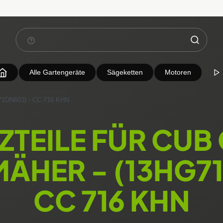
Alle Gartengeräte
Sägeketten
Motoren
71DN603) - CC 716 KHN
ZTEILE FÜR CUB
ÄHER - (13HG7
CC 716 KHN