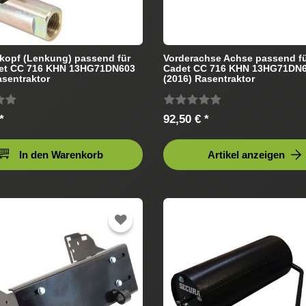
kopf (Lenkung) passend für
Vorderachse Achse passend f
et CC 716 KHN 13HG71DN603
Cadet CC 716 KHN 13HG71DN
asentraktor
(2016) Rasentraktor
*
92,50 € *
In den Warenkorb
Artikel anzeigen