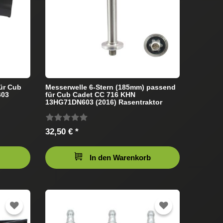
ür Cub
Messerwelle 6-Stern (185mm) passend
603
für Cub Cadet CC 716 KHN
13HG71DN603 (2016) Rasentraktor
32,50 € *
In den Warenkorb