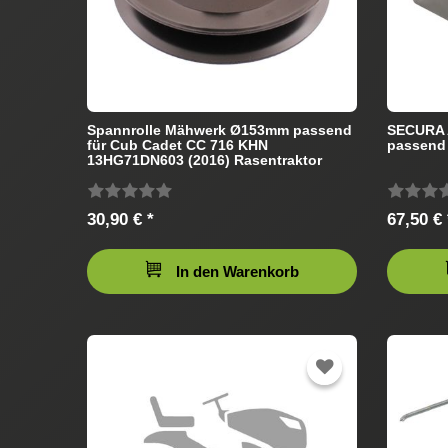
Spannrolle Mähwerk Ø153mm passend
SECURA A
für Cub Cadet CC 716 KHN
passend 
13HG71DN603 (2016) Rasentraktor
30,90 € *
67,50 € 
In den Warenkorb