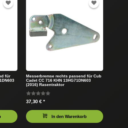
d für
Messerbremse rechts passend für Cub
71DN603
Cadet CC 716 KHN 13HG71DN603
(2016) Rasentraktor
37,30 € *
b
In den Warenkorb