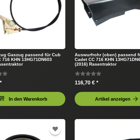
ug Gaszug passend für Cub
Auswurfrohr (oben) passend f
C 716 KHN 13HG71DN603
Cadet CC 716 KHN 13HG71DN
asentraktor
(2016) Rasentraktor
*
116,70 € *
In den Warenkorb
Artikel anzeigen