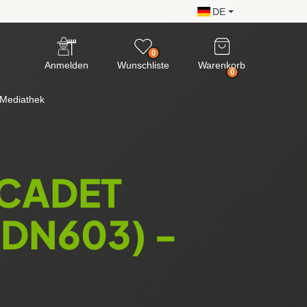
DE
0
Anmelden
Wunschliste
Warenkorb
0
Mediathek
 CADET
1DN603) -