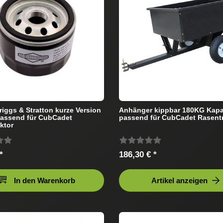
Briggs & Stratton kurze Version
Anhänger kippbar 180KG Kapa
passend für CubCadet
passend für CubCadet Rasentr
ktor
*
186,30 € *
In den Warenkorb
Artikel anzeigen