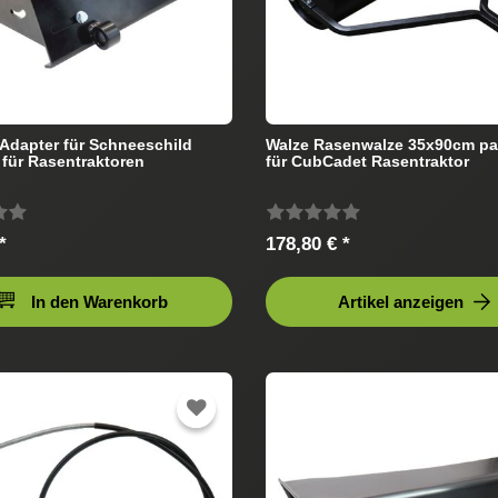
dapter für Schneeschild
Walze Rasenwalze 35x90cm p
für Rasentraktoren
für CubCadet Rasentraktor
*
178,80 € *
In den Warenkorb
Artikel anzeigen