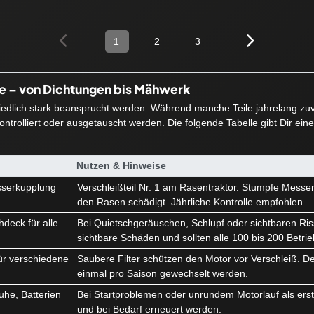
1
2
3
ie – von Dichtungen bis Mähwerk
hiedlich stark beansprucht werden. Während manche Teile jahrelang zuve
ntrolliert oder ausgetauscht werden. Die folgende Tabelle gibt Dir ein
Nutzen & Hinweise
serkupplung
Verschleißteil Nr. 1 am Rasentraktor. Stumpfe Messe
k
den Rasen schädigt. Jährliche Kontrolle empfohlen.
deck für alle
Bei Quietschgeräuschen, Schlupf oder sichtbaren Ris
sichtbare Schäden und sollten alle 100 bis 200 Betri
r für verschiedene
Saubere Filter schützen den Motor vor Verschleiß. Der 
einmal pro Saison gewechselt werden.
he, Batterien
Bei Startproblemen oder unrundem Motorlauf als erstes
und bei Bedarf erneuert werden.