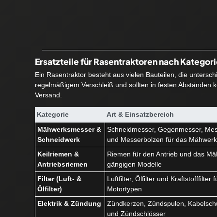
Ersatzteile für Rasentraktoren nach Kategor
Ein Rasentraktor besteht aus vielen Bauteilen, die untersc
regelmäßigem Verschleiß und sollten in festen Abständen ko
Versand.
Kategorie
Art & Einsatzbereich
Mähwerksmesser &
Schneidmesser, Gegenmesser, Mes
Schneidwerk
und Messerbolzen für das Mähwer
Keilriemen &
Riemen für den Antrieb und das Mäh
Antriebsriemen
gängigen Modelle
Filter (Luft- &
Luftfilter, Ölfilter und Kraftstofffilte
Ölfilter)
Motortypen
Elektrik & Zündung
Zündkerzen, Zündspulen, Kabelschu
und Zündschlösser