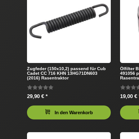
Zugfeder (150x10,2) passend für Cub
Ölfilter 
Cadet CC 716 KHN 13HG71DN603
491056 
(2016) Rasentraktor
Rasentra
29,90 € *
19,00 € 
In den Warenkorb