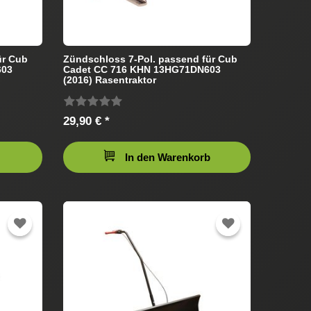
ür Cub
Zündschloss 7-Pol. passend für Cub
603
Cadet CC 716 KHN 13HG71DN603
(2016) Rasentraktor
29,90 € *
In den Warenkorb