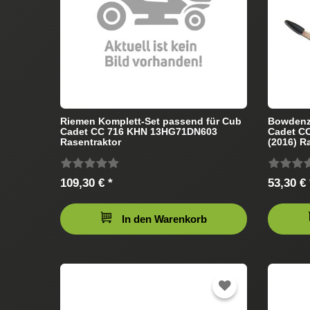
Riemen Komplett-Set passend für Cub
Bowdenz
Cadet CC 716 KHN 13HG71DN603
Cadet C
Rasentraktor
(2016) R
109,30 € *
53,30 € 
In den Warenkorb