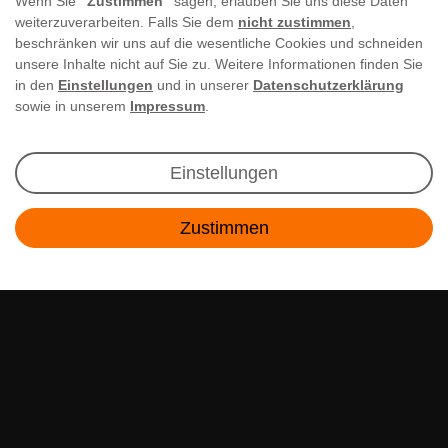
Wenn Sie
"Zustimmen"
sagen, erlauben Sie uns diese Daten
weiterzuverarbeiten. Falls Sie dem
nicht zustimmen
,
beschränken wir uns auf die wesentliche Cookies und schneiden
unsere Inhalte nicht auf Sie zu. Weitere Informationen finden Sie
in den
Einstellungen
und in unserer
Datenschutzerklärung
sowie in unserem
Impressum
.
Newsletter Anmeldung
Einstellungen
Angebote & Rabatte per E-Mail erhalten - Geld
Zustimmen
sparen war noch nie so einfach!
Kontakt
E-MAIL **
Ich akzeptiere die
Daten­schutz­erklärung
**
Abonnieren
** Hierbei handelt es sich um ein Pflichtfeld.