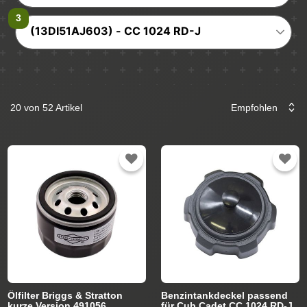
(13DI51AJ603) - CC 1024 RD-J
20 von 52 Artikel
Ölfilter Briggs & Stratton
Benzintankdeckel passend
kurze Version 491056
für Cub Cadet CC 1024 RD-J