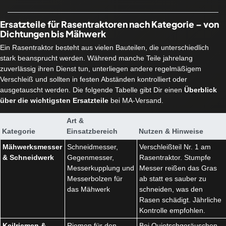
Ersatzteile für Rasentraktoren nach Kategorie – von
Dichtungen bis Mähwerk
Ein Rasentraktor besteht aus vielen Bauteilen, die unterschiedlich
stark beansprucht werden. Während manche Teile jahrelang
zuverlässig ihren Dienst tun, unterliegen andere regelmäßigem
Verschleiß und sollten in festen Abständen kontrolliert oder
ausgetauscht werden. Die folgende Tabelle gibt Dir einen
Überblick
über die wichtigsten Ersatzteile
bei MA-Versand.
Art &
Kategorie
Einsatzbereich
Nutzen & Hinweise
Mähwerksmesser
Schneidmesser,
Verschleißteil Nr. 1 am
& Schneidwerk
Gegenmesser,
Rasentraktor. Stumpfe
Messerkupplung und
Messer reißen das Gras
Messerbolzen für
ab statt es sauber zu
das Mähwerk
schneiden, was den
Rasen schädigt. Jährliche
Kontrolle empfohlen.
Keilriemen &
Riemen für den
Bei Quietschgeräuschen,