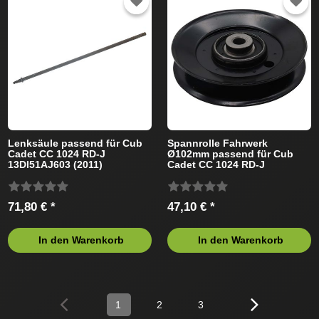
Lenksäule passend für Cub
Spannrolle Fahrwerk
Cadet CC 1024 RD-J
Ø102mm passend für Cub
13DI51AJ603 (2011)
Cadet CC 1024 RD-J
Rasentraktor
13DI51AJ603 (2011)
Rasentraktor
71,80 € *
47,10 € *
In den Warenkorb
In den Warenkorb
1
2
3