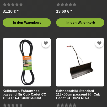
13DI51AJ603 (2011)
Rasentraktor
Rasentraktor
31,10 € *
13,60 € *
In den Warenkorb
In den Warenkorb
Keilriemen Fahrantrieb
Schneeschild Standard
passend für Cub Cadet CC
118x50cm passend für Cub
1024 RD-J 13DI51AJ603
Cadet CC 1024 RD-J
(2011) Rasentraktor
13DI51AJ603 Rasentraktor