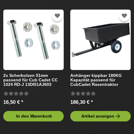
2x Scherbolzen 51mm
Anhänger kippbar 180KG
passend für Cub Cadet CC
Kapazität passend für
1024 RD-J 13DI51AJ603
CubCadet Rasentraktor
(2011) Rasentraktor
16,50 € *
186,30 € *
In den Warenkorb
Artikel anzeigen