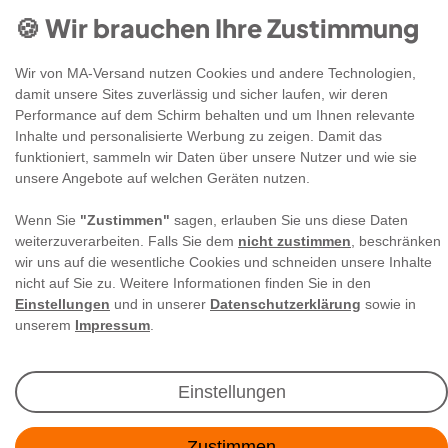
🍪 Wir brauchen Ihre Zustimmung
Wir von MA-Versand nutzen Cookies und andere Technologien,
damit unsere Sites zuverlässig und sicher laufen, wir deren
Performance auf dem Schirm behalten und um Ihnen relevante
Newsletter Anmeldung
Inhalte und personalisierte Werbung zu zeigen. Damit das
funktioniert, sammeln wir Daten über unsere Nutzer und wie sie
unsere Angebote auf welchen Geräten nutzen.
Angebote & Rabatte per E-Mail erhalten - Geld
sparen war noch nie so einfach!
Wenn Sie
"Zustimmen"
sagen, erlauben Sie uns diese Daten
weiterzuverarbeiten. Falls Sie dem
nicht zustimmen
, beschränken
wir uns auf die wesentliche Cookies und schneiden unsere Inhalte
E-MAIL **
nicht auf Sie zu. Weitere Informationen finden Sie in den
Einstellungen
und in unserer
Datenschutzerklärung
sowie in
Ich akzeptiere die
Daten­schutz­erklärung
**
unserem
Impressum
.
Abonnieren
Einstellungen
** Hierbei handelt es sich um ein Pflichtfeld.
Zustimmen