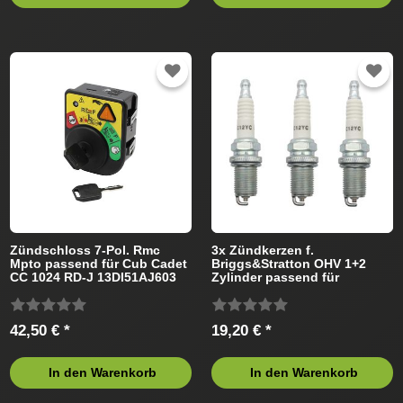
Zündschloss 7-Pol. Rmc
3x Zündkerzen f.
Mpto passend für Cub Cadet
Briggs&Stratton OHV 1+2
CC 1024 RD-J 13DI51AJ603
Zylinder passend für
(2011) Rasentraktor
CubCadet Rasentraktor
42,50 € *
19,20 € *
In den Warenkorb
In den Warenkorb