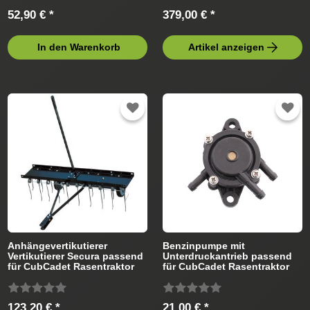
52,90 € *
379,00 € *
In den Warenkorb
Artikel anzeigen
Anhängevertikutierer
Benzinpumpe mit
Vertikutierer Secura passend
Unterdruckantrieb passend
für CubCadet Rasentraktor
für CubCadet Rasentraktor
123,20 € *
21,00 € *