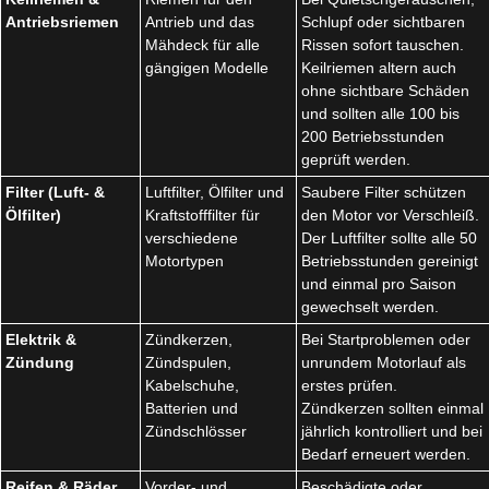
Antriebsriemen
Antrieb und das
Schlupf oder sichtbaren
Mähdeck für alle
Rissen sofort tauschen.
gängigen Modelle
Keilriemen altern auch
ohne sichtbare Schäden
und sollten alle 100 bis
200 Betriebsstunden
geprüft werden.
Filter (Luft- &
Luftfilter, Ölfilter und
Saubere Filter schützen
Ölfilter)
Kraftstofffilter für
den Motor vor Verschleiß.
verschiedene
Der Luftfilter sollte alle 50
Motortypen
Betriebsstunden gereinigt
und einmal pro Saison
gewechselt werden.
Elektrik &
Zündkerzen,
Bei Startproblemen oder
Zündung
Zündspulen,
unrundem Motorlauf als
Kabelschuhe,
erstes prüfen.
Batterien und
Zündkerzen sollten einmal
Zündschlösser
jährlich kontrolliert und bei
Bedarf erneuert werden.
Reifen & Räder
Vorder- und
Beschädigte oder