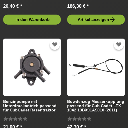
20,40 € *
186,30 € *
In den Warenkorb
Artikel anzeigen
Benzinpumpe mit
Bowdenzug Messerkupplung
Unterdruckantrieb passend
passend für Cub Cadet LTX
für CubCadet Rasentraktor
1042 13BX91AS010 (2011)
Rasentraktor
21,00 € *
42,30 € *