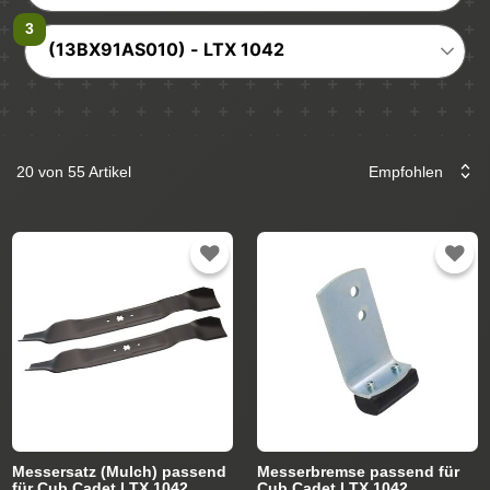
(13BX91AS010) - LTX 1042
20 von 55 Artikel
Messersatz (Mulch) passend
Messerbremse passend für
für Cub Cadet LTX 1042
Cub Cadet LTX 1042