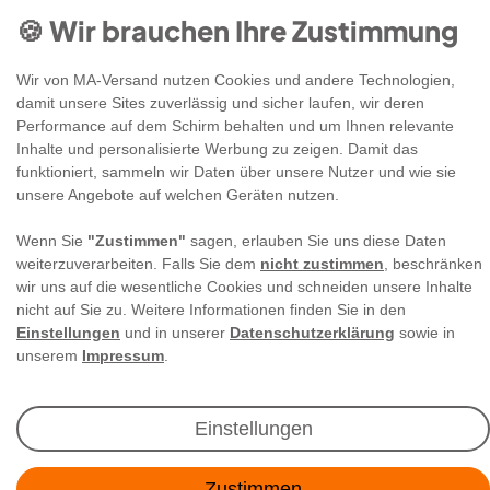
🍪 Wir brauchen Ihre Zustimmung
Wir von MA-Versand nutzen Cookies und andere Technologien,
damit unsere Sites zuverlässig und sicher laufen, wir deren
Performance auf dem Schirm behalten und um Ihnen relevante
Newsletter Anmeldung
Inhalte und personalisierte Werbung zu zeigen. Damit das
funktioniert, sammeln wir Daten über unsere Nutzer und wie sie
unsere Angebote auf welchen Geräten nutzen.
Angebote & Rabatte per E-Mail erhalten - Geld
sparen war noch nie so einfach!
Wenn Sie
"Zustimmen"
sagen, erlauben Sie uns diese Daten
weiterzuverarbeiten. Falls Sie dem
nicht zustimmen
, beschränken
wir uns auf die wesentliche Cookies und schneiden unsere Inhalte
E-MAIL **
nicht auf Sie zu. Weitere Informationen finden Sie in den
Einstellungen
und in unserer
Datenschutzerklärung
sowie in
Ich akzeptiere die
Daten­schutz­erklärung
**
unserem
Impressum
.
Abonnieren
Einstellungen
** Hierbei handelt es sich um ein Pflichtfeld.
Zustimmen