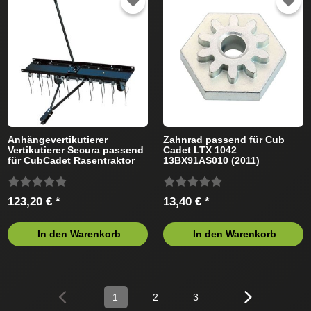
Anhängevertikutierer
Zahnrad passend für Cub
Vertikutierer Secura passend
Cadet LTX 1042
für CubCadet Rasentraktor
13BX91AS010 (2011)
Rasentraktor
123,20 € *
13,40 € *
In den Warenkorb
In den Warenkorb
1
2
3