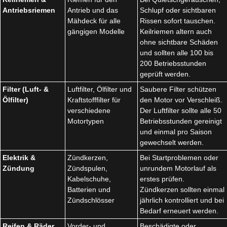
Antriebsriemen
Antrieb und das
Schlupf oder sichtbaren
Mähdeck für alle
Rissen sofort tauschen.
gängigen Modelle
Keilriemen altern auch
ohne sichtbare Schäden
und sollten alle 100 bis
200 Betriebsstunden
geprüft werden.
Filter (Luft- &
Luftfilter, Ölfilter und
Saubere Filter schützen
Ölfilter)
Kraftstofffilter für
den Motor vor Verschleiß.
verschiedene
Der Luftfilter sollte alle 50
Motortypen
Betriebsstunden gereinigt
und einmal pro Saison
gewechselt werden.
Elektrik &
Zündkerzen,
Bei Startproblemen oder
Zündung
Zündspulen,
unrundem Motorlauf als
Kabelschuhe,
erstes prüfen.
Batterien und
Zündkerzen sollten einmal
Zündschlösser
jährlich kontrolliert und bei
Bedarf erneuert werden.
Reifen & Räder
Vorder- und
Beschädigte oder