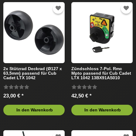
2x Stützrad Deckrad (Ø127 x
Zündschloss 7-Pol. Rmc
63,5mm) passend für Cub
Mpto passend für Cub Cadet
Cadet LTX 1042
LTX 1042 13BX91AS010
13BX91AS010 (2011)
(2011) Rasentraktor
Rasentraktor
23,00 € *
42,50 € *
In den Warenkorb
In den Warenkorb