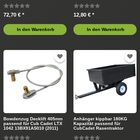
Rasentraktor
Rasentraktor
72,70 € *
12,80 € *
In den Warenkorb
In den Warenkorb
Bowdenzug Decklift 405mm
Anhänger kippbar 180KG
passend für Cub Cadet LTX
Kapazität passend für
1042 13BX91AS010 (2011)
CubCadet Rasentraktor
Rasentraktor