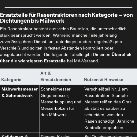
Ersatzteile für Rasentraktoren nach Kategorie – von
Dichtungen bis Mähwerk
Ein Rasentraktor besteht aus vielen Bauteilen, die unterschiedlich
stark beansprucht werden. Während manche Teile jahrelang
zuverlässig ihren Dienst tun, unterliegen andere regelmäßigem
Verschleiß und sollten in festen Abständen kontrolliert oder
ausgetauscht werden. Die folgende Tabelle gibt Dir einen
Überblick
über die wichtigsten Ersatzteile
bei MA-Versand.
Art &
Kategorie
Einsatzbereich
Nutzen & Hinweise
Mähwerksmesser
Schneidmesser,
Verschleißteil Nr. 1 am
& Schneidwerk
Gegenmesser,
Rasentraktor. Stumpfe
Messerkupplung und
Messer reißen das Gras
Messerbolzen für
ab statt es sauber zu
das Mähwerk
schneiden, was den
Rasen schädigt. Jährliche
Kontrolle empfohlen.
Keilriemen &
Riemen für den
Bei Quietschgeräuschen,