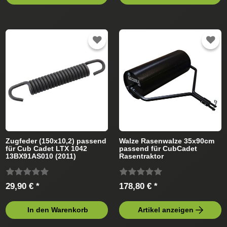
Zugfeder (150x10,2) passend
Walze Rasenwalze 35x90cm
für Cub Cadet LTX 1042
passend für CubCadet
13BX91AS010 (2011)
Rasentraktor
Rasentraktor
29,90 € *
178,80 € *
In den Warenkorb
Artikel anzeigen