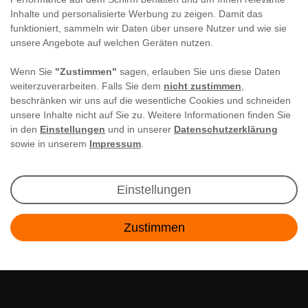
Inhalte und personalisierte Werbung zu zeigen. Damit das
funktioniert, sammeln wir Daten über unsere Nutzer und wie sie
unsere Angebote auf welchen Geräten nutzen.
Wenn Sie
"Zustimmen"
sagen, erlauben Sie uns diese Daten
weiterzuverarbeiten. Falls Sie dem
nicht zustimmen
,
beschränken wir uns auf die wesentliche Cookies und schneiden
unsere Inhalte nicht auf Sie zu. Weitere Informationen finden Sie
in den
Einstellungen
und in unserer
Datenschutzerklärung
sowie in unserem
Impressum
.
Newsletter Anmeldung
Einstellungen
Angebote & Rabatte per E-Mail erhalten - Geld
Zustimmen
sparen war noch nie so einfach!
Kontakt
E-MAIL **