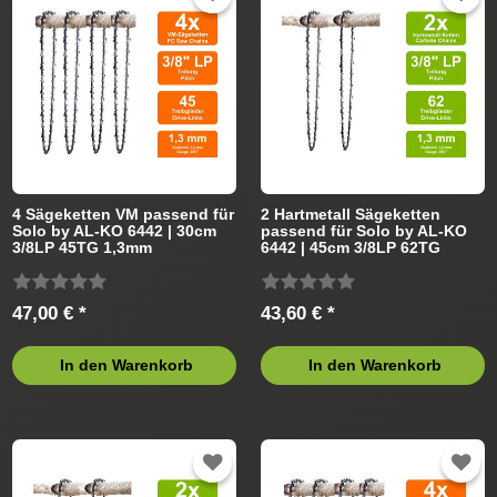
4 Sägeketten VM passend für
2 Hartmetall Sägeketten
Solo by AL-KO 6442 | 30cm
passend für Solo by AL-KO
3/8LP 45TG 1,3mm
6442 | 45cm 3/8LP 62TG
1,3mm
47,00 € *
43,60 € *
In den Warenkorb
In den Warenkorb