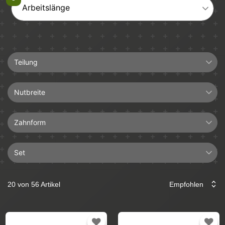
Arbeitslänge
Teilung
3/8"
Nutbreite
3/8"LP
1,3mm
Zahnform
1,6mm
Set
Halbmeißel
4+1
Hartmetall
20 von 56 Artikel
Führungsschiene
Längsschnitt
Sägekette
Vollmeißel