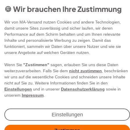
🍪 Wir brauchen Ihre Zustimmung
Wir von MA-Versand nutzen Cookies und andere Technologien,
damit unsere Sites zuverlässig und sicher laufen, wir deren
Performance auf dem Schirm behalten und um Ihnen relevante
Inhalte und personalisierte Werbung zu zeigen. Damit das
funktioniert, sammeln wir Daten über unsere Nutzer und wie sie
Newsletter Anmeldung
unsere Angebote auf welchen Geräten nutzen.
Wenn Sie
"Zustimmen"
sagen, erlauben Sie uns diese Daten
Angebote & Rabatte per E-Mail erhalten - Geld
weiterzuverarbeiten. Falls Sie dem
nicht zustimmen
, beschränken
sparen war noch nie so einfach!
wir uns auf die wesentliche Cookies und schneiden unsere Inhalte
nicht auf Sie zu. Weitere Informationen finden Sie in den
Einstellungen
und in unserer
Datenschutzerklärung
sowie in
E-MAIL **
unserem
Impressum
.
Ich akzeptiere die
Daten­schutz­erklärung
**
Einstellungen
Abonnieren