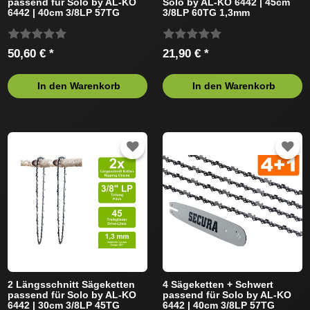
passend für Solo by AL-KO
Solo by AL-KO 6442 | 45cm
6442 | 40cm 3/8LP 57TG
3/8LP 60TG 1,3mm
1,3mm
50,60 € *
21,90 € *
In den Warenkorb
In den Warenkorb
2 Längsschnitt Sägeketten
4 Sägeketten + Schwert
passend für Solo by AL-KO
passend für Solo by AL-KO
6442 | 30cm 3/8LP 45TG
6442 | 40cm 3/8LP 57TG