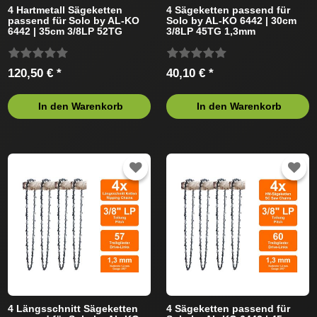
4 Hartmetall Sägeketten
4 Sägeketten passend für
passend für Solo by AL-KO
Solo by AL-KO 6442 | 30cm
6442 | 35cm 3/8LP 52TG
3/8LP 45TG 1,3mm
1,3mm
120,50 € *
40,10 € *
In den Warenkorb
In den Warenkorb
4 Längsschnitt Sägeketten
4 Sägeketten passend für