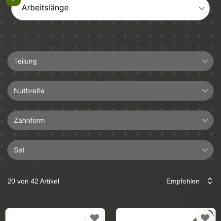
Arbeitslänge
Teilung
0.325"
Nutbreite
1,5mm
Zahnform
Set
Halbmeißel
Hartmetall
20 von 42 Artikel
2+1
Längsschnitt
4+1
Vollmeißel