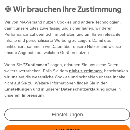
🍪 Wir brauchen Ihre Zustimmung
Wir von MA-Versand nutzen Cookies und andere Technologien,
damit unsere Sites zuverlässig und sicher laufen, wir deren
Performance auf dem Schirm behalten und um Ihnen relevante
Inhalte und personalisierte Werbung zu zeigen. Damit das
funktioniert, sammeln wir Daten über unsere Nutzer und wie sie
Newsletter Anmeldung
unsere Angebote auf welchen Geräten nutzen.
Wenn Sie
"Zustimmen"
sagen, erlauben Sie uns diese Daten
Angebote & Rabatte per E-Mail erhalten - Geld
weiterzuverarbeiten. Falls Sie dem
nicht zustimmen
, beschränken
sparen war noch nie so einfach!
wir uns auf die wesentliche Cookies und schneiden unsere Inhalte
nicht auf Sie zu. Weitere Informationen finden Sie in den
Einstellungen
und in unserer
Datenschutzerklärung
sowie in
E-MAIL **
unserem
Impressum
.
Ich akzeptiere die
Daten­schutz­erklärung
**
Einstellungen
Abonnieren