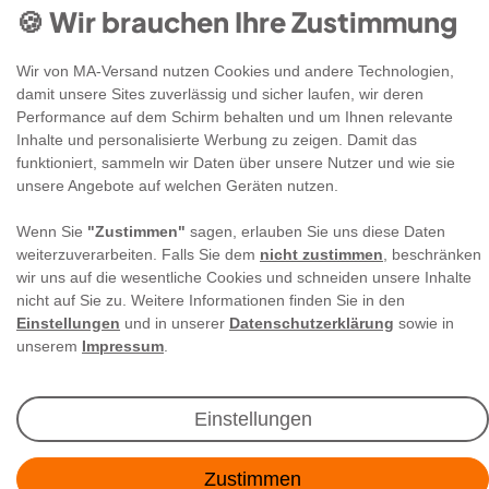
🍪 Wir brauchen Ihre Zustimmung
Wir von MA-Versand nutzen Cookies und andere Technologien,
damit unsere Sites zuverlässig und sicher laufen, wir deren
Performance auf dem Schirm behalten und um Ihnen relevante
Inhalte und personalisierte Werbung zu zeigen. Damit das
funktioniert, sammeln wir Daten über unsere Nutzer und wie sie
unsere Angebote auf welchen Geräten nutzen.
Wenn Sie
"Zustimmen"
sagen, erlauben Sie uns diese Daten
weiterzuverarbeiten. Falls Sie dem
nicht zustimmen
, beschränken
Newsletter Anmeldung
wir uns auf die wesentliche Cookies und schneiden unsere Inhalte
nicht auf Sie zu. Weitere Informationen finden Sie in den
Angebote & Rabatte per E-Mail erhalten - Geld
Einstellungen
und in unserer
Datenschutzerklärung
sowie in
sparen war noch nie so einfach!
unserem
Impressum
.
E-MAIL **
Einstellungen
Ich akzeptiere die
Daten­schutz­erklärung
**
Zustimmen