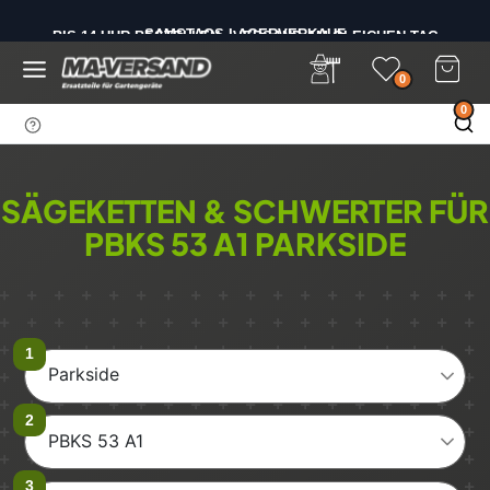
D
SAMSTAGS LAGERVERKAUF
i
BIS 14 UHR BESTELLEN - VERSAND AM GLEICHEN TAG
r
e
0
k
0
t
z
u
m
SÄGEKETTEN & SCHWERTER FÜR
I
PBKS 53 A1 PARKSIDE
n
h
a
l
t
Parkside
PBKS 53 A1