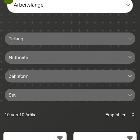
Arbeitslänge
Teilung
0.325"
Nutbreite
1,5mm
Zahnform
Halbmeißel
Set
Hartmetall
Vollmeißel
10 von 10 Artikel
2+1
4+1