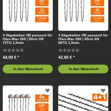
4 Sägeketten VM passend für
4 Sägeketten VM passend für
Oleo-Mac 260 | 50cm 3/8
Oleo-Mac 260 | 45cm 3/8
72TG 1,5mm
68TG 1,5mm
44,00 € *
42,60 € *
In den Warenkorb
In den Warenkorb