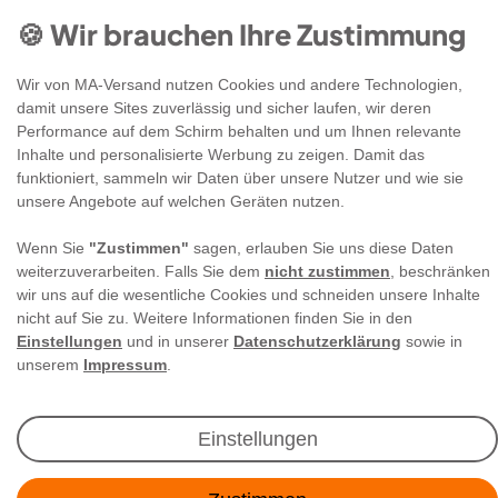
🍪 Wir brauchen Ihre Zustimmung
Wir von MA-Versand nutzen Cookies und andere Technologien,
damit unsere Sites zuverlässig und sicher laufen, wir deren
Performance auf dem Schirm behalten und um Ihnen relevante
Inhalte und personalisierte Werbung zu zeigen. Damit das
funktioniert, sammeln wir Daten über unsere Nutzer und wie sie
Newsletter Anmeldung
unsere Angebote auf welchen Geräten nutzen.
Wenn Sie
"Zustimmen"
sagen, erlauben Sie uns diese Daten
Angebote & Rabatte per E-Mail erhalten - Geld
weiterzuverarbeiten. Falls Sie dem
nicht zustimmen
, beschränken
sparen war noch nie so einfach!
wir uns auf die wesentliche Cookies und schneiden unsere Inhalte
nicht auf Sie zu. Weitere Informationen finden Sie in den
Einstellungen
und in unserer
Datenschutzerklärung
sowie in
E-MAIL **
unserem
Impressum
.
Ich akzeptiere die
Daten­schutz­erklärung
**
Einstellungen
Abonnieren