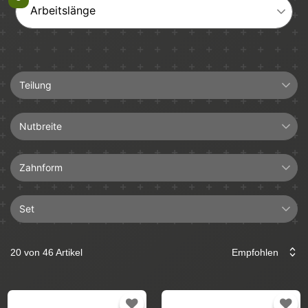
Arbeitslänge
Teilung
3/8"
Nutbreite
1,3mm
Zahnform
1,5mm
1,6mm
Set
Halbmeißel
Hartmetall
20 von 46 Artikel
2+1
Längsschnitt
4+1
Vollmeißel