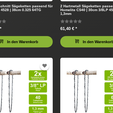
chnitt Sägeketten passend für
2 Hartmetall Sägeketten passe
 4528 | 38cm 0.325 64TG
Homelite CS40 | 30cm 3/8LP 4
1,3mm
*
61,40 € *
In den Warenkorb
In den Warenkor