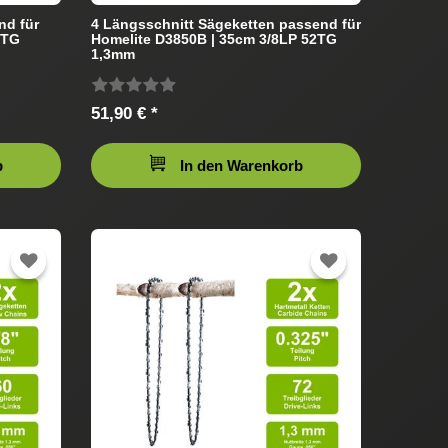
nd für
4 Längsschnitt Sägeketten passend für
5TG
Homelite D3850B | 35cm 3/8LP 52TG
1,3mm
51,90 € *
b
In den Warenkorb