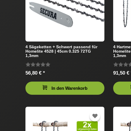
4 Sägeketten + Schwert passend für
4 Hartme
Homelite 4528 | 45cm 0.325 72TG
Homelite
1,3mm
1,3mm
56,80 € *
91,50 € 
In den Warenkorb