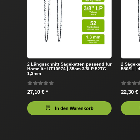
2 Längsschnitt Sägeketten passend für
2 Sägeke
Homelite UT10974 | 35cm 3/8LP 52TG
550SL | 
1,3mm
27,10 € *
22,30 € 
In den Warenkorb