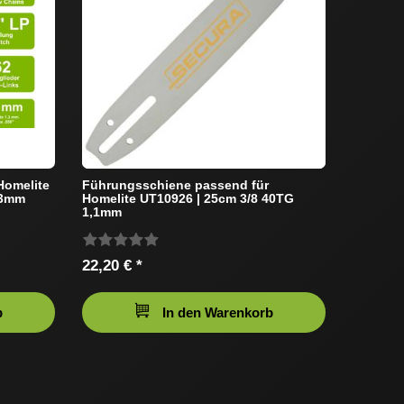
Homelite
Führungsschiene passend für
,3mm
Homelite UT10926 | 25cm 3/8 40TG
1,1mm
22,20 € *
b
In den Warenkorb