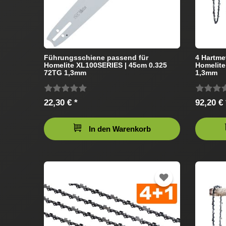
Führungsschiene passend für
4 Hartme
Homelite XL100SERIES | 45cm 0.325
Homelite
72TG 1,3mm
1,3mm
22,30 € *
92,20 € 
In den Warenkorb