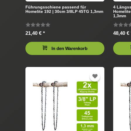
Führungsschiene passend für
4 Längss
Homelite 192 | 30cm 3/8LP 45TG 1,3mm
Homelite
1,3mm
21,40 € *
48,40 € 
In den Warenkorb