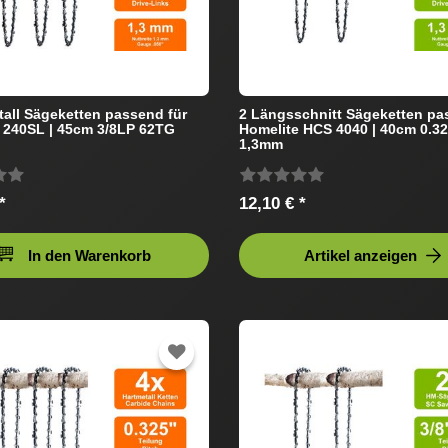
tall Sägeketten passend für
2 Längsschnitt Sägeketten pa
 240SL | 45cm 3/8LP 62TG
Homelite HCS 4040 | 40cm 0.3
1,3mm
*
12,10 € *
In den Warenkorb
Artikel anzeigen