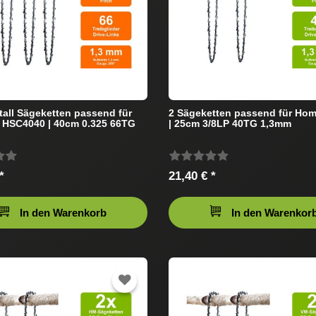
tall Sägeketten passend für
2 Sägeketten passend für Hom
 HSC4040 | 40cm 0.325 66TG
| 25cm 3/8LP 40TG 1,3mm
*
21,40 € *
In den Warenkorb
In den Warenkor