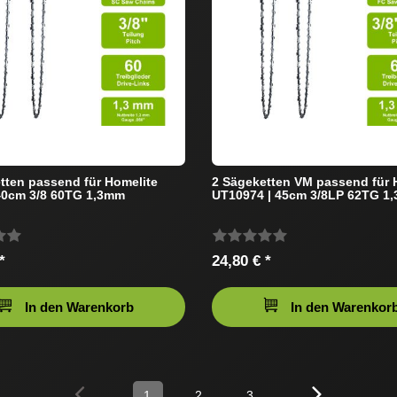
tten passend für Homelite
2 Sägeketten VM passend für 
40cm 3/8 60TG 1,3mm
UT10974 | 45cm 3/8LP 62TG 1
*
24,80 € *
In den Warenkorb
In den Warenkor
1
2
3