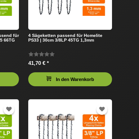
ssend für
4 Sägeketten passend für Homelite
25 66TG
PS33 | 30cm 3/8LP 45TG 1,3mm
41,70 € *
In den Warenkorb