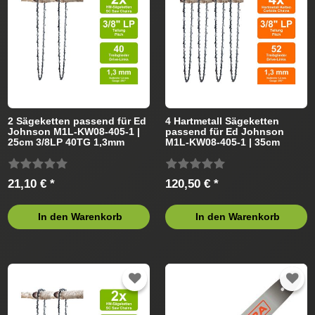
2 Sägeketten passend für Ed
4 Hartmetall Sägeketten
Johnson M1L-KW08-405-1 |
passend für Ed Johnson
25cm 3/8LP 40TG 1,3mm
M1L-KW08-405-1 | 35cm
3/8LP 52TG 1,3mm
21,10 € *
120,50 € *
In den Warenkorb
In den Warenkorb