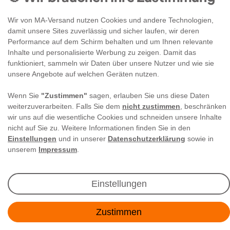
Wir von MA-Versand nutzen Cookies und andere Technologien,
damit unsere Sites zuverlässig und sicher laufen, wir deren
Performance auf dem Schirm behalten und um Ihnen relevante
Inhalte und personalisierte Werbung zu zeigen. Damit das
funktioniert, sammeln wir Daten über unsere Nutzer und wie sie
unsere Angebote auf welchen Geräten nutzen.
Newsletter Anmeldung
Wenn Sie
"Zustimmen"
sagen, erlauben Sie uns diese Daten
Angebote & Rabatte per E-Mail erhalten - Geld
weiterzuverarbeiten. Falls Sie dem
nicht zustimmen
, beschränken
sparen war noch nie so einfach!
wir uns auf die wesentliche Cookies und schneiden unsere Inhalte
nicht auf Sie zu. Weitere Informationen finden Sie in den
Einstellungen
und in unserer
Datenschutzerklärung
sowie in
E-MAIL **
unserem
Impressum
.
Ich akzeptiere die
Daten­schutz­erklärung
**
Einstellungen
Abonnieren
Zustimmen
** Hierbei handelt es sich um ein Pflichtfeld.
Kontakt