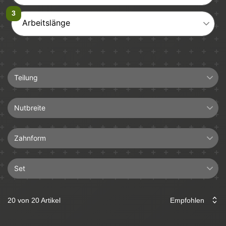
Arbeitslänge
Teilung
3/8"LP
Nutbreite
1,3mm
Zahnform
Set
Halbmeißel
4+1
Hartmetall
20 von 20 Artikel
Führungsschiene
Längsschnitt
Sägekette