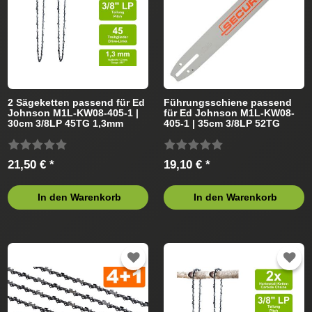
2 Sägeketten passend für Ed
Führungsschiene passend
Johnson M1L-KW08-405-1 |
für Ed Johnson M1L-KW08-
30cm 3/8LP 45TG 1,3mm
405-1 | 35cm 3/8LP 52TG
1,3mm
21,50 € *
19,10 € *
In den Warenkorb
In den Warenkorb