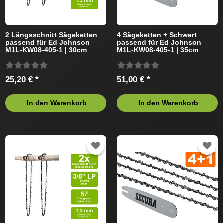
2 Längsschnitt Sägeketten
4 Sägeketten + Schwert
passend für Ed Johnson
passend für Ed Johnson
M1L-KW08-405-1 | 30cm
M1L-KW08-405-1 | 35cm
3/8LP 45TG 1,3mm
3/8LP 52TG 1,3mm
25,20 € *
51,00 € *
In den Warenkorb
In den Warenkorb