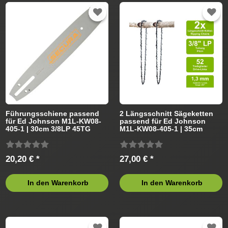
Vollmeißel
Führungsschiene passend
2 Längsschnitt Sägeketten
für Ed Johnson M1L-KW08-
passend für Ed Johnson
405-1 | 30cm 3/8LP 45TG
M1L-KW08-405-1 | 35cm
1,3mm
3/8LP 52TG 1,3mm
20,20 € *
27,00 € *
In den Warenkorb
In den Warenkorb