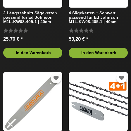
2 Längsschnitt Sägeketten
4 Sägeketten + Schwert
passend für Ed Johnson
passend für Ed Johnson
M1L-KW08-405-1 | 40cm
M1L-KW08-405-1 | 40cm
3/8LP 57TG 1,3mm
3/8LP 57TG 1,3mm
25,70 € *
53,20 € *
In den Warenkorb
In den Warenkorb