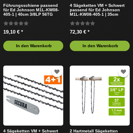
Führungsschiene passend
4 Sägeketten VM + Schwert
für Ed Johnson M1L-KW08-
passend für Ed Johnson
405-1 | 40cm 3/8LP 56TG
M1L-KW08-405-1 | 35cm
1,3mm
3/8LP 52TG 1,3mm
19,10 € *
72,30 € *
In den Warenkorb
In den Warenkorb
4 Sägeketten VM + Schwert
2 Hartmetall Sägeketten