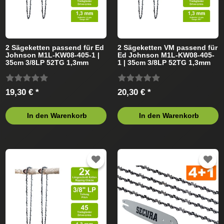
2 Sägeketten passend für Ed
2 Sägeketten VM passend für
Johnson M1L-KW08-405-1 |
Ed Johnson M1L-KW08-405-
35cm 3/8LP 52TG 1,3mm
1 | 35cm 3/8LP 52TG 1,3mm
19,30 € *
20,30 € *
In den Warenkorb
In den Warenkorb