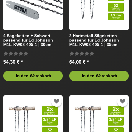
4 Sägeketten + Schwert
2 Hartmetall Sägeketten
passend für Ed Johnson
passend für Ed Johnson
M1L-KW08-405-1 | 30cm
M1L-KW08-405-1 | 35cm
3/8LP 45TG 1,3mm
3/8LP 52TG 1,3mm
54,30 € *
64,00 € *
In den Warenkorb
In den Warenkorb