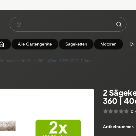
Alle Gartengeräte
Sägeketten
Motoren
VM passend für Echo 360 | 40cm 0.325 66TG 1,3mm
2 Sägeke
360 | 4
0 
Artikelnummer: