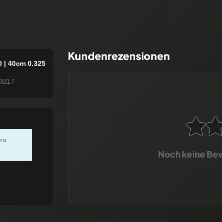
Kundenrezensionen
 | 40cm 0.325
DB17
zu
Noch keine Be