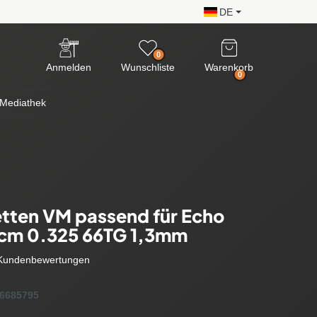
DE
0
Anmelden
Wunschliste
Warenkorb
0
Mediathek
tten VM passend für Echo
0cm 0.325 66TG 1,3mm
Kundenbewertungen
6685795