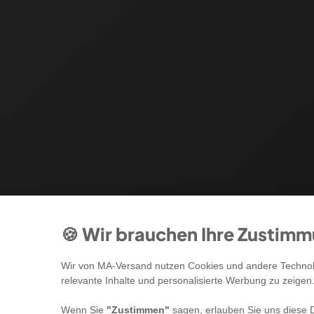
🍪 Wir brauchen Ihre Zustim
Wir von MA-Versand nutzen Cookies und andere Technolo
relevante Inhalte und personalisierte Werbung zu zeigen
Wenn Sie
"Zustimmen"
sagen, erlauben Sie uns diese D