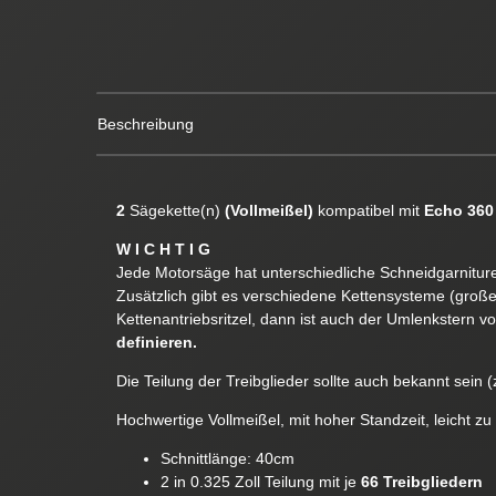
Beschreibung
2
Sägekette(n)
(Vollmeißel)
kompatibel mit
Echo 360
W I C H T I G
Jede Motorsäge hat unterschiedliche Schneidgarnituren
Zusätzlich gibt es verschiedene Kettensysteme (groß
Kettenantriebsritzel, dann ist auch der Umlenkstern v
definieren.
Die Teilung der Treibglieder sollte auch bekannt sein (z
Hochwertige Vollmeißel, mit hoher Standzeit, leicht zu
Schnittlänge: 40cm
2 in 0.325 Zoll Teilung mit je
66 Treibgliedern