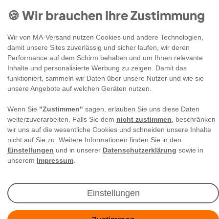
🍪 Wir brauchen Ihre Zustimmung
Wir von MA-Versand nutzen Cookies und andere Technologien,
damit unsere Sites zuverlässig und sicher laufen, wir deren
Performance auf dem Schirm behalten und um Ihnen relevante
Inhalte und personalisierte Werbung zu zeigen. Damit das
funktioniert, sammeln wir Daten über unsere Nutzer und wie sie
Newsletter Anmeldung
unsere Angebote auf welchen Geräten nutzen.
Wenn Sie
"Zustimmen"
sagen, erlauben Sie uns diese Daten
Angebote & Rabatte per E-Mail erhalten - Geld
weiterzuverarbeiten. Falls Sie dem
nicht zustimmen
, beschränken
sparen war noch nie so einfach!
wir uns auf die wesentliche Cookies und schneiden unsere Inhalte
nicht auf Sie zu. Weitere Informationen finden Sie in den
Einstellungen
und in unserer
Datenschutzerklärung
sowie in
E-MAIL **
unserem
Impressum
.
Ich akzeptiere die
Daten­schutz­erklärung
**
Einstellungen
Abonnieren