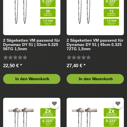
2 Sägeketten VM passend für
2 Sägeketten VM passend für
Dynamac DY 51 | 33cm 0.325
Dynamac DY 51 | 45cm 0.325
56TG 1,5mm
72TG 1,5mm
22,50 € *
27,40 € *
In den Warenkorb
In den Warenkorb