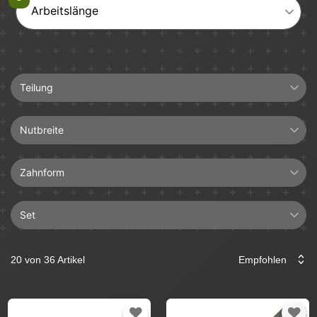
Arbeitslänge
Teilung
0.325"
Nutbreite
1,5mm
Zahnform
Set
Halbmeißel
4+1
Hartmetall
20 von 36 Artikel
Führungsschiene
Längsschnitt
Sägekette
Vollmeißel