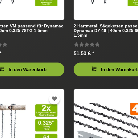
etten VM passend für Dynamac
2 Hartmetall Sägeketten passe
50cm 0.325 78TG 1,5mm
Dynamac DY 46 | 40cm 0.325 
1,5mm
*
51,50 € *
In den Warenkorb
In den Warenkor