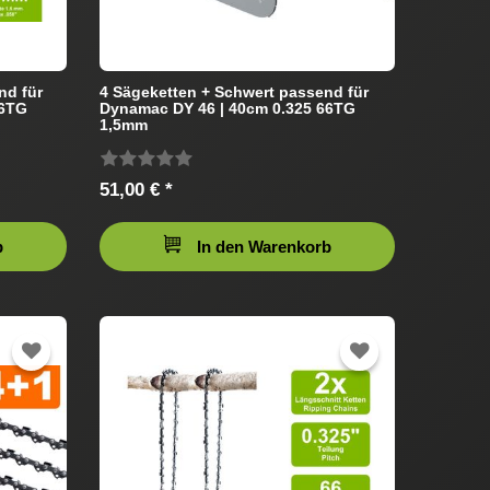
nd für
4 Sägeketten + Schwert passend für
66TG
Dynamac DY 46 | 40cm 0.325 66TG
1,5mm
51,00 € *
b
In den Warenkorb