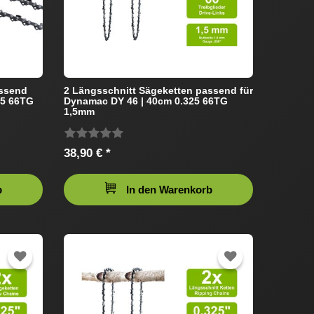
assend
2 Längsschnitt Sägeketten passend für
25 66TG
Dynamac DY 46 | 40cm 0.325 66TG
1,5mm
38,90 € *
b
In den Warenkorb