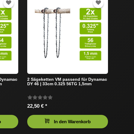
 Dynamac
2 Sägeketten VM passend für Dynamac
m
DY 46 | 33cm 0.325 56TG 1,5mm
22,50 € *
b
In den Warenkorb