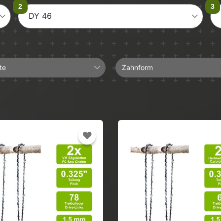
DY 46
te
Zahnform
Halbmeißel
Hartmetall
Längsschnitt
Vollmeißel