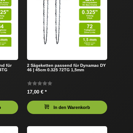
nd für
2 Sägeketten passend für Dynamac DY
64TG
46 | 45cm 0.325 72TG 1,5mm
17,00 € *
b
In den Warenkorb