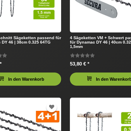
chnitt Sägeketten passend für
4 Sägeketten VM + Schwert p
DY 46 | 38cm 0.325 64TG
für Dynamac DY 46 | 40cm 0.3
1,5mm
*
53,80 € *
In den Warenkorb
In den Warenkor