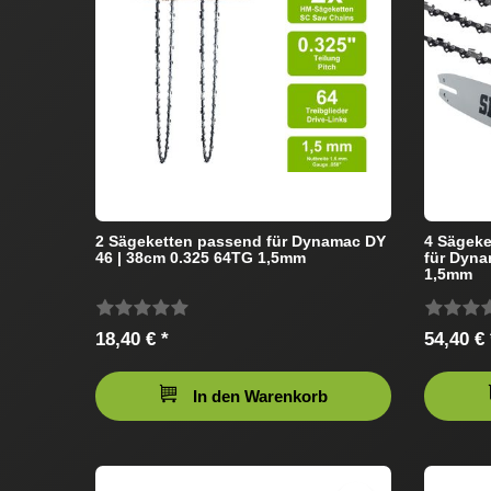
2 Sägeketten passend für Dynamac DY
4 Sägeke
46 | 38cm 0.325 64TG 1,5mm
für Dyna
1,5mm
18,40 € *
54,40 € 
In den Warenkorb