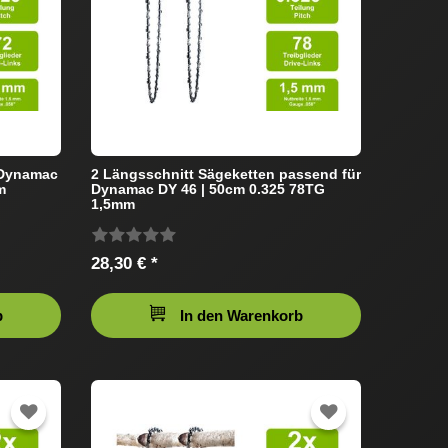
 Dynamac
2 Längsschnitt Sägeketten passend für
m
Dynamac DY 46 | 50cm 0.325 78TG
1,5mm
28,30 € *
b
In den Warenkorb