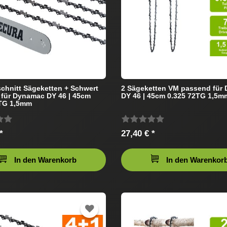
chnitt Sägeketten + Schwert
2 Sägeketten VM passend für
für Dynamac DY 46 | 45cm
DY 46 | 45cm 0.325 72TG 1,5m
2TG 1,5mm
*
27,40 € *
In den Warenkorb
In den Warenkor