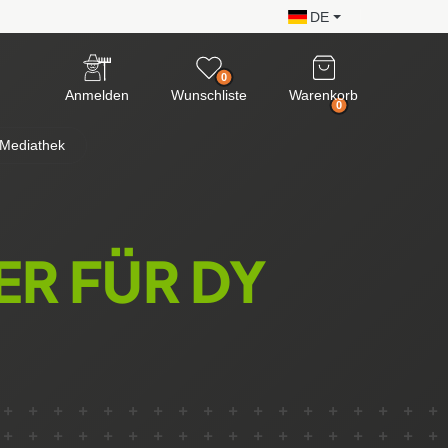
DE
0
Anmelden
Wunschliste
Warenkorb
0
Mediathek
R FÜR DY