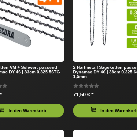
tten VM + Schwert passend
2 Hartmetall Sägeketten passe
mac DY 46 | 33cm 0.325 56TG
Dynamac DY 46 | 38cm 0.325 
1,5mm
*
71,50 € *
In den Warenkorb
In den Warenkor