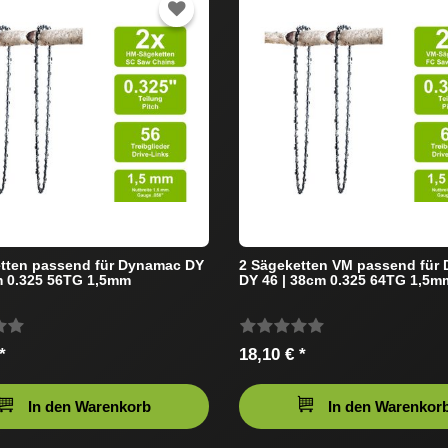
tten passend für Dynamac DY
2 Sägeketten VM passend für
m 0.325 56TG 1,5mm
DY 46 | 38cm 0.325 64TG 1,5m
*
18,10 € *
In den Warenkorb
In den Warenkor