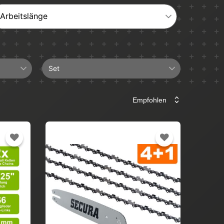
Arbeitslänge
Set
4+1
Führungsschiene
Sägekette