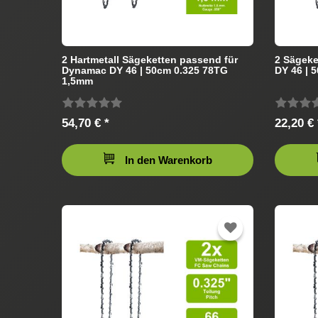
2 Hartmetall Sägeketten passend für
2 Sägek
Dynamac DY 46 | 50cm 0.325 78TG
DY 46 | 
1,5mm
54,70 € *
22,20 € 
In den Warenkorb