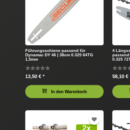
Führungsschiene passend für
4 Längss
Dynamac DY 46 | 38cm 0.325 64TG
passend 
1,5mm
0.325 7
13,50 € *
58,10 € 
In den Warenkorb