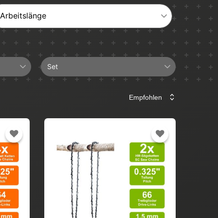
Arbeitslänge
Set
2+1
4+1
Führungsschiene
Sägekette