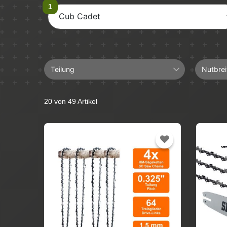
Cub Cadet
Teilung
Nutbrei
0.325"
1,5mm
20 von 49 Artikel