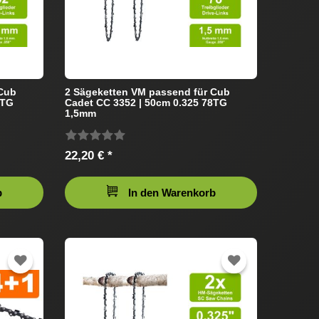
 Cub
2 Sägeketten VM passend für Cub
2TG
Cadet CC 3352 | 50cm 0.325 78TG
1,5mm
22,20 € *
b
In den Warenkorb