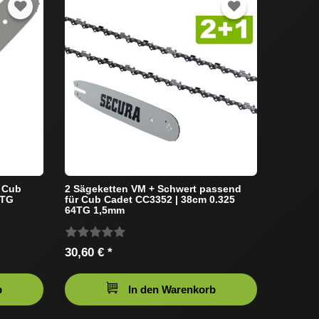
 Cub
2 Sägeketten VM + Schwert passend
6TG
für Cub Cadet CC3352 | 38cm 0.325
64TG 1,5mm
30,60 € *
b
In den Warenkorb