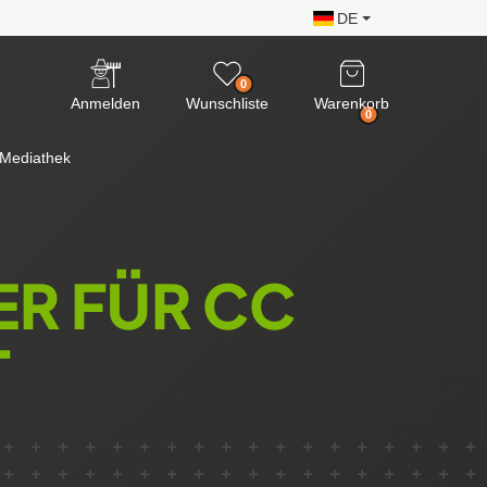
DE
0
Anmelden
Wunschliste
Warenkorb
0
Mediathek
R FÜR CC
T