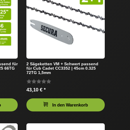
ssend für
2 Sägeketten VM + Schwert passend
25 66TG
für Cub Cadet CC3352 | 45cm 0.325
72TG 1,5mm
43,10 € *
b
In den Warenkorb