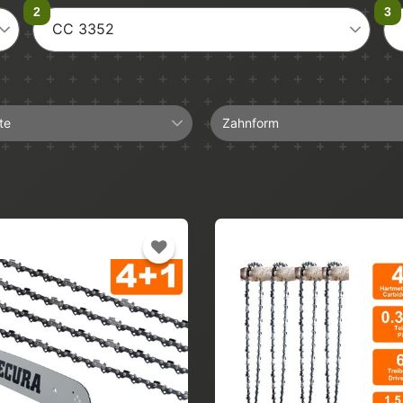
CC 3352
te
Zahnform
Halbmeißel
Hartmetall
Längsschnitt
Vollmeißel