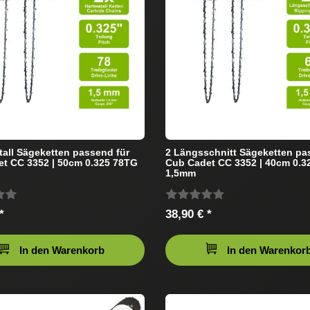
tall Sägeketten passend für
2 Längsschnitt Sägeketten pa
t CC 3352 | 50cm 0.325 78TG
Cub Cadet CC 3352 | 40cm 0.3
1,5mm
*
38,90 € *
In den Warenkorb
In den Warenkor