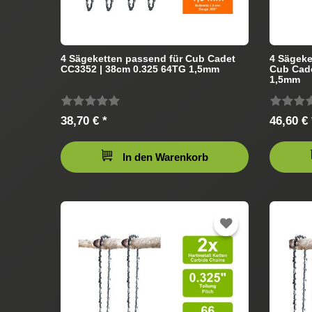
4 Sägeketten passend für Cub Cadet
4 Sägeke
CC3352 | 38cm 0.325 64TG 1,5mm
Cub Cade
1,5mm
38,70 € *
46,60 € 
In den Warenkorb