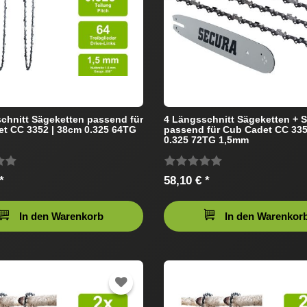
chnitt Sägeketten passend für
4 Längsschnitt Sägeketten + 
t CC 3352 | 38cm 0.325 64TG
passend für Cub Cadet CC 335
0.325 72TG 1,5mm
*
58,10 € *
In den Warenkorb
In den Warenkor