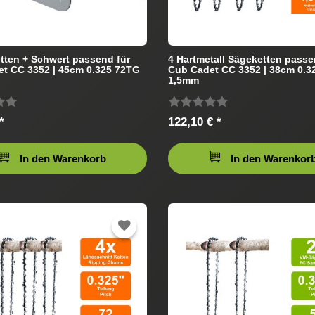
tten + Schwert passend für
4 Hartmetall Sägeketten passe
t CC 3352 | 45cm 0.325 72TG
Cub Cadet CC 3352 | 38cm 0.3
1,5mm
*
122,10 € *
In den Warenkorb
In den Warenkor