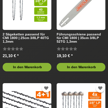
2 Sägeketten passend für
Führungsschiene passend
CMI 1800 | 25cm 3/8LP 40TG
für CMI 1800 | 35cm 3/8LP
1,3mm
52TG 1,3mm
21,10 € *
19,10 € *
In den Warenkorb
In den Warenkorb