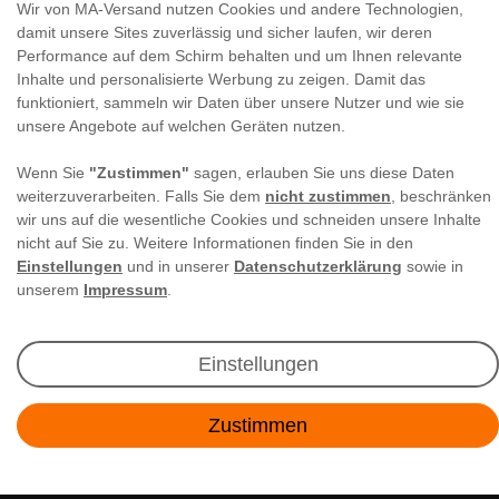
Wir von MA-Versand nutzen Cookies und andere Technologien,
damit unsere Sites zuverlässig und sicher laufen, wir deren
Performance auf dem Schirm behalten und um Ihnen relevante
Inhalte und personalisierte Werbung zu zeigen. Damit das
funktioniert, sammeln wir Daten über unsere Nutzer und wie sie
unsere Angebote auf welchen Geräten nutzen.
Newsletter Anmeldung
Wenn Sie
"Zustimmen"
sagen, erlauben Sie uns diese Daten
Angebote & Rabatte per E-Mail erhalten - Geld
weiterzuverarbeiten. Falls Sie dem
nicht zustimmen
, beschränken
sparen war noch nie so einfach!
wir uns auf die wesentliche Cookies und schneiden unsere Inhalte
nicht auf Sie zu. Weitere Informationen finden Sie in den
Einstellungen
und in unserer
Datenschutzerklärung
sowie in
E-MAIL **
unserem
Impressum
.
Ich akzeptiere die
Daten­schutz­erklärung
**
Einstellungen
Abonnieren
Zustimmen
** Hierbei handelt es sich um ein Pflichtfeld.
Kontakt