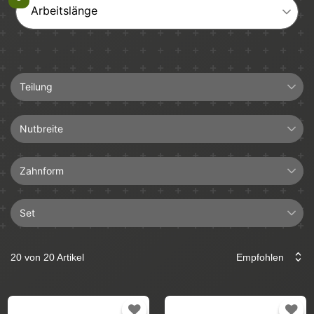
Arbeitslänge
Teilung
3/8"LP
Nutbreite
1,3mm
Zahnform
Set
Halbmeißel
4+1
Hartmetall
20 von 20 Artikel
Führungsschiene
Längsschnitt
Sägekette
Vollmeißel