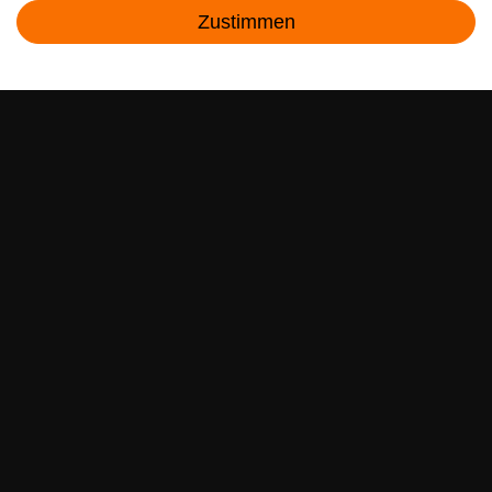
Angebote & Rabatte per E-Mail erhalten - Geld
Zustimmen
sparen war noch nie so einfach!
Kontakt
E-MAIL **
Ich akzeptiere die
Daten­schutz­erklärung
**
Abonnieren
** Hierbei handelt es sich um ein Pflichtfeld.
RECHTLICHES
SERVICE