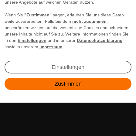
unsere Angebote auf welchen Geräten nutzen.
Wenn Sie
"Zustimmen"
sagen, erlauben Sie uns diese Daten
weiterzuverarbeiten. Falls Sie dem
nicht zustimmen
,
beschränken wir uns auf die wesentliche Cookies und schneiden
unsere Inhalte nicht auf Sie zu. Weitere Informationen finden Sie
in den
Einstellungen
und in unserer
Datenschutzerklärung
sowie in unserem
Impressum
.
Newsletter Anmeldung
Einstellungen
Angebote & Rabatte per E-Mail erhalten - Geld
Zustimmen
sparen war noch nie so einfach!
Kontakt
E-MAIL **
Ich akzeptiere die
Daten­schutz­erklärung
**
Abonnieren