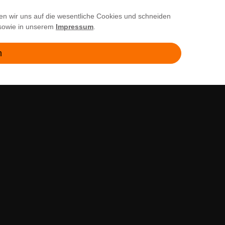
Kontakt
en wir uns auf die wesentliche Cookies und schneiden
Versand & Zahlung
owie in unserem
Impressum
.
Fragen & Antworten
n
Batterie- und Verpackungshinweise
Kontakt
Abholung
HIER FOLGEN
Instagram
YouTube
Facebook