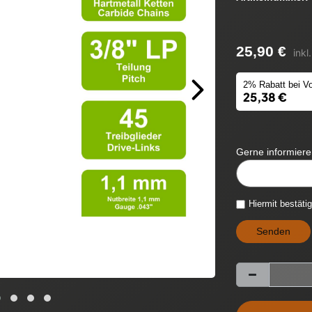
25,90 €
inkl
2% Rabatt bei Vo
25,38 €
Gerne informieren
CYTITEMAVAILABIL
Hiermit bestäti
Senden