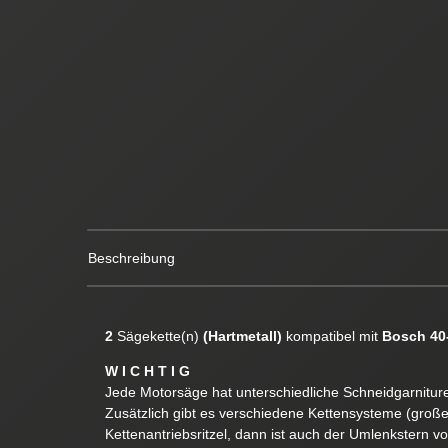
Beschreibung
2
Sägekette(n)
(Hartmetall)
kompatibel mit
Bosch 40
W I C H T I G
Jede Motorsäge hat unterschiedliche Schneidgarnituren
Zusätzlich gibt es verschiedene Kettensysteme (groß
Kettenantriebsritzel, dann ist auch der Umlenkstern v