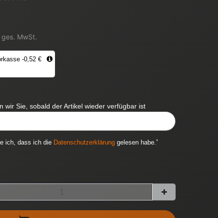
. ges. MwSt.
rkasse -0,52 €
 wir Sie, sobald der Artikel wieder verfügbar ist
ITYNOTIFICATION::TEMPLATE.MAILINPUTLABEL
*
ge ich, dass ich die
Daten­schutz­erklärung
gelesen habe.