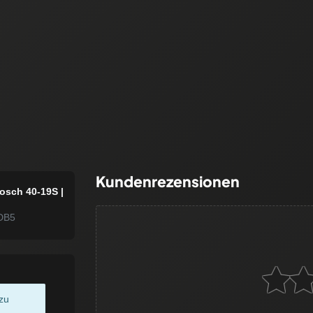
Kundenrezensionen
osch 40-19S |
DB5
zu