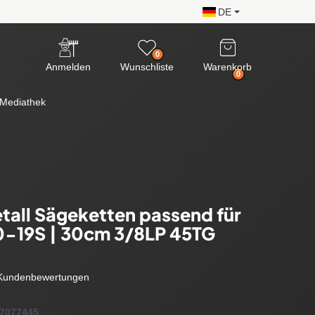
DE
0
Anmelden
Wunschliste
Warenkorb
0
Mediathek
tall Sägeketten passend für
0-19S | 30cm 3/8LP 45TG
Kundenbewertungen
7077445