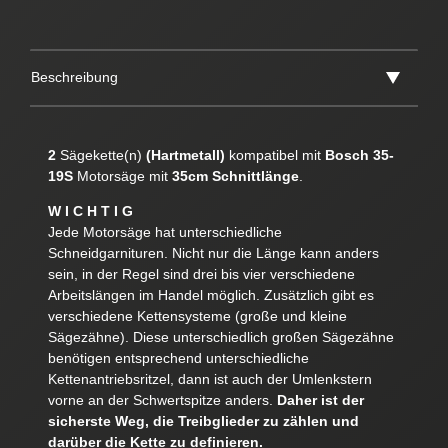
Beschreibung
2
Sägekette(n)
(Hartmetall)
kompatibel mit
Bosch 35-
19S
Motorsäge mit
35cm Schnittlänge
.
W I C H T I G
Jede Motorsäge hat unterschiedliche
Schneidgarnituren. Nicht nur die Länge kann anders
sein, in der Regel sind drei bis vier verschiedene
Arbeitslängen im Handel möglich. Zusätzlich gibt es
verschiedene Kettensysteme (große und kleine
Sägezähne). Diese unterschiedlich großen Sägezähne
benötigen entsprechend unterschiedliche
Kettenantriebsritzel, dann ist auch der Umlenkstern
vorne an der Schwertspitze anders.
Daher ist der
sicherste Weg, die Treibglieder zu zählen und
darüber die Kette zu definieren.