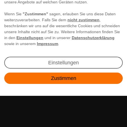
unsere Angebote auf welchen Geräten nutzen.
Wenn Sie
"Zustimmen"
sagen, erlauben Sie uns diese Daten
weiterzuverarbeiten. Falls Sie dem
nicht zustimmen
,
beschränken wir uns auf die wesentliche Cookies und schneiden
unsere Inhalte nicht auf Sie zu. Weitere Informationen finden Sie
in den
Einstellungen
und in unserer
Datenschutzerklärung
sowie in unserem
Impressum
.
Newsletter Anmeldung
Einstellungen
Angebote & Rabatte per E-Mail erhalten - Geld
Zustimmen
sparen war noch nie so einfach!
Kontakt
E-MAIL **
Ich akzeptiere die
Daten­schutz­erklärung
**
Abonnieren