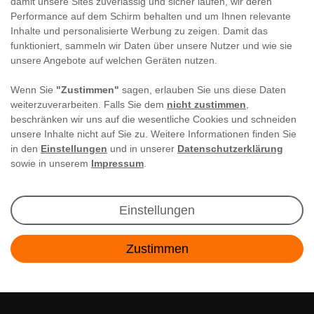
damit unsere Sites zuverlässig und sicher laufen, wir deren
Performance auf dem Schirm behalten und um Ihnen relevante
Inhalte und personalisierte Werbung zu zeigen. Damit das
funktioniert, sammeln wir Daten über unsere Nutzer und wie sie
unsere Angebote auf welchen Geräten nutzen.
Wenn Sie
"Zustimmen"
sagen, erlauben Sie uns diese Daten
weiterzuverarbeiten. Falls Sie dem
nicht zustimmen
,
beschränken wir uns auf die wesentliche Cookies und schneiden
unsere Inhalte nicht auf Sie zu. Weitere Informationen finden Sie
in den
Einstellungen
und in unserer
Datenschutzerklärung
sowie in unserem
Impressum
.
Newsletter Anmeldung
Einstellungen
Angebote & Rabatte per E-Mail erhalten - Geld
Zustimmen
sparen war noch nie so einfach!
Kontakt
E-MAIL **