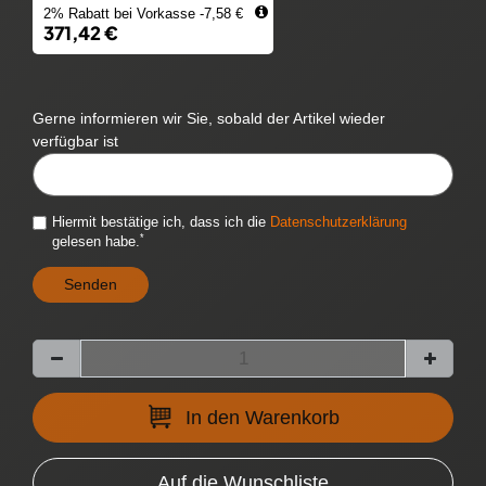
2% Rabatt bei Vorkasse -7,58 €
371,42 €
Gerne informieren wir Sie, sobald der Artikel wieder
verfügbar ist
CYTITEMAVAILABILITYNOTIFICATION::TEMPLATE.MAILINPUTLABEL
Hiermit bestätige ich, dass ich die
Daten­schutz­erklärung
*
gelesen habe.
Senden
In den Warenkorb
Auf die Wunschliste