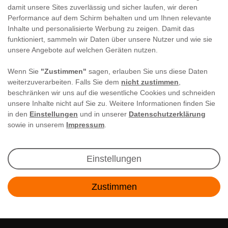
damit unsere Sites zuverlässig und sicher laufen, wir deren
Performance auf dem Schirm behalten und um Ihnen relevante
Inhalte und personalisierte Werbung zu zeigen. Damit das
funktioniert, sammeln wir Daten über unsere Nutzer und wie sie
unsere Angebote auf welchen Geräten nutzen.
Wenn Sie
"Zustimmen"
sagen, erlauben Sie uns diese Daten
weiterzuverarbeiten. Falls Sie dem
nicht zustimmen
,
beschränken wir uns auf die wesentliche Cookies und schneiden
unsere Inhalte nicht auf Sie zu. Weitere Informationen finden Sie
in den
Einstellungen
und in unserer
Datenschutzerklärung
sowie in unserem
Impressum
.
Newsletter Anmeldung
Einstellungen
Angebote & Rabatte per E-Mail erhalten - Geld
Zustimmen
sparen war noch nie so einfach!
Kontakt
E-MAIL **