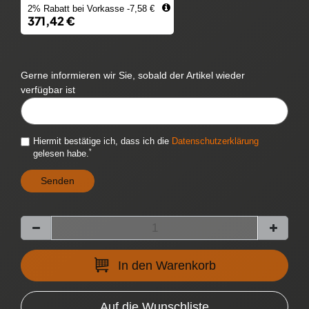
2% Rabatt bei Vorkasse -7,58 €
371,42 €
Gerne informieren wir Sie, sobald der Artikel wieder
verfügbar ist
CYTITEMAVAILABILITYNOTIFICATION::TEMPLATE.MAILINPUTLABEL
Hiermit bestätige ich, dass ich die
Daten­schutz­erklärung
*
gelesen habe.
Senden
In den Warenkorb
Auf die Wunschliste