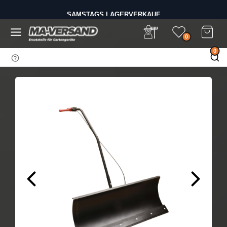
D
SAMSTAGS LAGERVERKAUF
i
BIS 14 UHR BESTELLEN - VERSAND AM GLEICHEN TAG
r
e
0
k
0
t
z
u
m
I
n
h
a
l
t