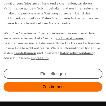
damit unsere Sites zuverlässig und sicher laufen, wir deren
Performance auf dem Schirm behalten und um Ihnen relevante
Inhalte und personalisierte Werbung zu zeigen. Damit das
funktioniert, sammeln wir Daten über unsere Nutzer und wie sie
unsere Angebote auf welchen Geräten nutzen.
Wenn Sie
"Zustimmen"
sagen, erlauben Sie uns diese Daten
weiterzuverarbeiten. Falls Sie dem
nicht zustimmen
,
beschränken wir uns auf die wesentliche Cookies und schneiden
unsere Inhalte nicht auf Sie zu. Weitere Informationen finden Sie
in den
Einstellungen
und in unserer
Datenschutzerklärung
sowie in unserem
Impressum
.
Newsletter Anmeldung
Einstellungen
Angebote & Rabatte per E-Mail erhalten - Geld
Zustimmen
sparen war noch nie so einfach!
Kontakt
E-MAIL **