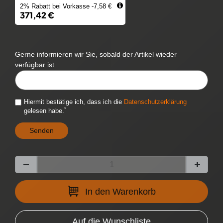
2% Rabatt bei Vorkasse -7,58 €
371,42 €
Gerne informieren wir Sie, sobald der Artikel wieder
verfügbar ist
CYTITEMAVAILABILITYNOTIFICATION::TEMPLATE.MAILINPUTLABEL
Hiermit bestätige ich, dass ich die
Daten­schutz­erklärung
*
gelesen habe.
Senden
In den Warenkorb
Auf die Wunschliste