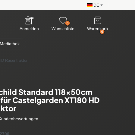
DE
0
Anmelden
Wunschliste
Warenkorb
0
Mediathek
HD Rasentraktor
child Standard 118x50cm
für Castelgarden XT180 HD
ktor
Kundenbewertungen
2700