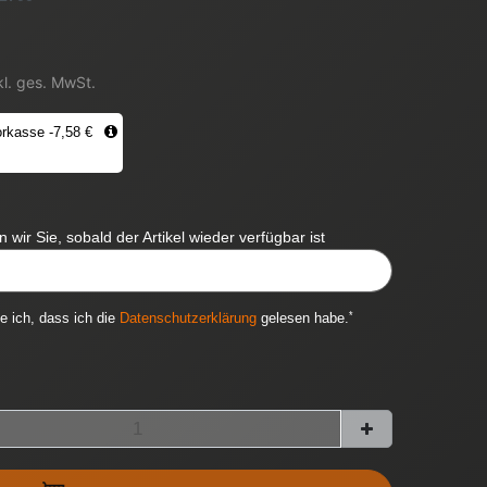
kl. ges. MwSt.
rkasse -7,58 €
 wir Sie, sobald der Artikel wieder verfügbar ist
ITYNOTIFICATION::TEMPLATE.MAILINPUTLABEL
*
ge ich, dass ich die
Daten­schutz­erklärung
gelesen habe.