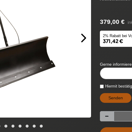
379,00 €
in
2% Rabatt bei Vo
371,42 €
Gerne informieren
CYTITEMAVAILABIL
Hiermit bestäti
Senden