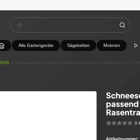
Alle Gartengeräte
Sägeketten
Motoren
80HD
Schneeschild Standard 118x50cm passend für Castelgarden XT180 
Schnees
passend 
Rasentra
0 
Artikelnummer: