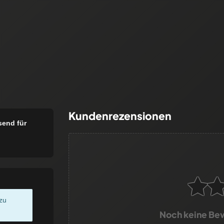
Kundenrezensionen
send für
zu
Noch keine Be