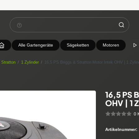
Alle Gartengeräte
Sägeketten
Motoren
 Stratton
1 Zylinder
16,5 PS Briggs & Stratton Motor Intek OHV | 1 Zylinde
16,5 PS 
OHV | 1 Z
0 
Artikelnummer: