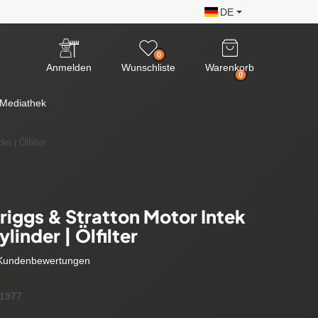
DE
0
Anmelden
Wunschliste
Warenkorb
0
Mediathek
r | Ölfilter
Briggs & Stratton Motor Intek
ylinder | Ölfilter
Kundenbewertungen
1977