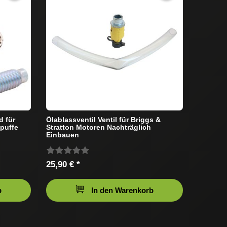
d für
Ölablassventil Ventil für Briggs &
puffe
Stratton Motoren Nachträglich
Einbauen
25,90 € *
b
In den Warenkorb