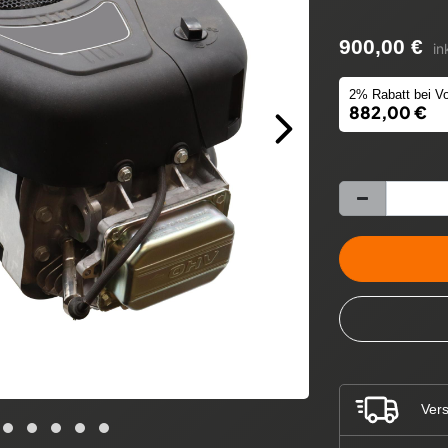
900,00 €
in
2% Rabatt bei Vo
882,00 €
Vers