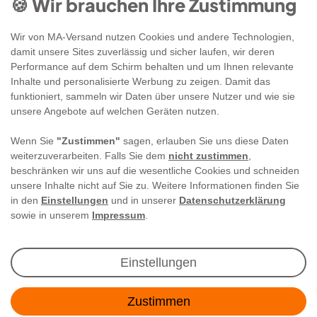
🍪 Wir brauchen Ihre Zustimmung
Wir von MA-Versand nutzen Cookies und andere Technologien,
damit unsere Sites zuverlässig und sicher laufen, wir deren
Performance auf dem Schirm behalten und um Ihnen relevante
Inhalte und personalisierte Werbung zu zeigen. Damit das
funktioniert, sammeln wir Daten über unsere Nutzer und wie sie
unsere Angebote auf welchen Geräten nutzen.
Wenn Sie
"Zustimmen"
sagen, erlauben Sie uns diese Daten
weiterzuverarbeiten. Falls Sie dem
nicht zustimmen
,
beschränken wir uns auf die wesentliche Cookies und schneiden
unsere Inhalte nicht auf Sie zu. Weitere Informationen finden Sie
in den
Einstellungen
und in unserer
Datenschutzerklärung
sowie in unserem
Impressum
.
Newsletter Anmeldung
Einstellungen
Angebote & Rabatte per E-Mail erhalten - Geld
Zustimmen
sparen war noch nie so einfach!