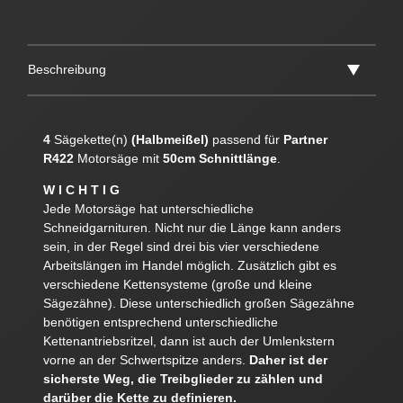
Beschreibung
4
Sägekette(n)
(Halbmeißel)
passend für
Partner
R422
Motorsäge mit
50cm Schnittlänge
.
W I C H T I G
Jede Motorsäge hat unterschiedliche
Schneidgarnituren. Nicht nur die Länge kann anders
sein, in der Regel sind drei bis vier verschiedene
Arbeitslängen im Handel möglich. Zusätzlich gibt es
verschiedene Kettensysteme (große und kleine
Sägezähne). Diese unterschiedlich großen Sägezähne
benötigen entsprechend unterschiedliche
Kettenantriebsritzel, dann ist auch der Umlenkstern
vorne an der Schwertspitze anders.
Daher ist der
sicherste Weg, die Treibglieder zu zählen und
darüber die Kette zu definieren.