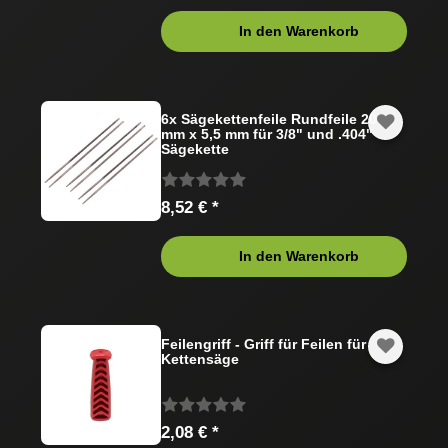
In den Warenkorb
6x Sägekettenfeile Rundfeile 200
mm x 5,5 mm für 3/8" und .404"
Sägekette
8,52 € *
In den Warenkorb
Feilengriff - Griff für Feilen für
Kettensäge
2,08 € *