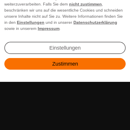
weiterzuverarbeiten. Falls Sie dem
nicht zustimmen
,
beschränken wir uns auf die wesentliche Cookies und schneiden
unsere Inhalte nicht auf Sie zu. Weitere Informationen finden Sie
in den
Einstellungen
und in unserer
Datenschutzerklärung
sowie in unserem
Impressum
.
Newsletter Anmeldung
Einstellungen
Angebote & Rabatte per E-Mail erhalten - Geld
Zustimmen
sparen war noch nie so einfach!
Kontakt
E-MAIL **
Ich akzeptiere die
Daten­schutz­erklärung
**
Abonnieren
** Hierbei handelt es sich um ein Pflichtfeld.