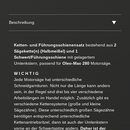
Beschreibung
Ketten- und Führungsschienensatz
bestehend aus
2
Sägekette(n) (Halbmeißel) und 1
Schwert/Führungsschiene
mit gelagertem
Umlenkstern, passend für
Oleo-Mac 280
Motorsäge.
W I C H T I G
Jede Motorsäge hat unterschiedliche
Schneidgarnituren. Nicht nur die Länge kann anders
sein, in der Regel sind drei bis vier verschiedene
Arbeitslängen im Handel möglich. Zusätzlich gibt es
verschiedene Kettensysteme (große und kleine
Sägezähne). Diese unterschiedlich großen Sägezähne
benötigen entsprechend unterschiedliche
Kettenantriebsritzel, dann ist auch der Umlenkstern
vorne an der Schwertspitze anders.
Daher ist der