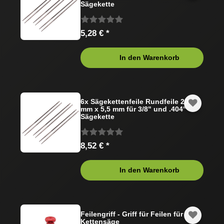
Sägekette
5,28 € *
In den Warenkorb
6x Sägekettenfeile Rundfeile 200
mm x 5,5 mm für 3/8" und .404"
Sägekette
8,52 € *
In den Warenkorb
Feilengriff - Griff für Feilen für
Kettensäge