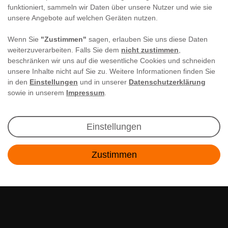
funktioniert, sammeln wir Daten über unsere Nutzer und wie sie
unsere Angebote auf welchen Geräten nutzen.
Wenn Sie
"Zustimmen"
sagen, erlauben Sie uns diese Daten
weiterzuverarbeiten. Falls Sie dem
nicht zustimmen
,
beschränken wir uns auf die wesentliche Cookies und schneiden
unsere Inhalte nicht auf Sie zu. Weitere Informationen finden Sie
in den
Einstellungen
und in unserer
Datenschutzerklärung
sowie in unserem
Impressum
.
Newsletter Anmeldung
Einstellungen
Angebote & Rabatte per E-Mail erhalten - Geld
Zustimmen
sparen war noch nie so einfach!
Kontakt
E-MAIL **
Ich akzeptiere die
Daten­schutz­erklärung
**