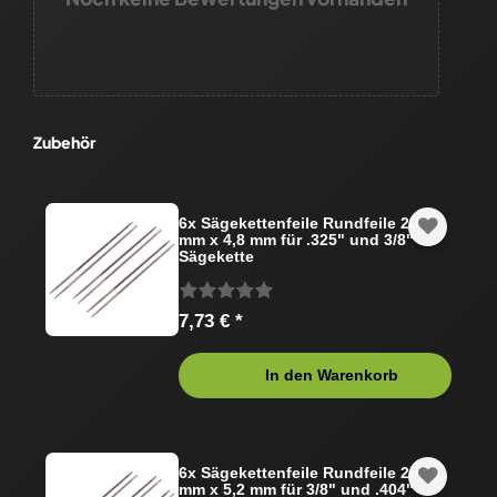
Zubehör
6x Sägekettenfeile Rundfeile 200
mm x 4,8 mm für .325" und 3/8"
Sägekette
7,73 € *
In den Warenkorb
6x Sägekettenfeile Rundfeile 200
mm x 5,2 mm für 3/8" und .404"