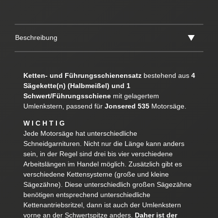
Beschreibung
Ketten- und Führungsschienensatz
bestehend aus
4
Sägekette(n) (Halbmeißel) und 1
Schwert/Führungsschiene
mit gelagertem
Umlenkstern, passend für
Jonsered 535
Motorsäge.
W I C H T I G
Jede Motorsäge hat unterschiedliche
Schneidgarnituren. Nicht nur die Länge kann anders
sein, in der Regel sind drei bis vier verschiedene
Arbeitslängen im Handel möglich. Zusätzlich gibt es
verschiedene Kettensysteme (große und kleine
Sägezähne). Diese unterschiedlich großen Sägezähne
benötigen entsprechend unterschiedliche
Kettenantriebsritzel, dann ist auch der Umlenkstern
vorne an der Schwertspitze anders.
Daher ist der