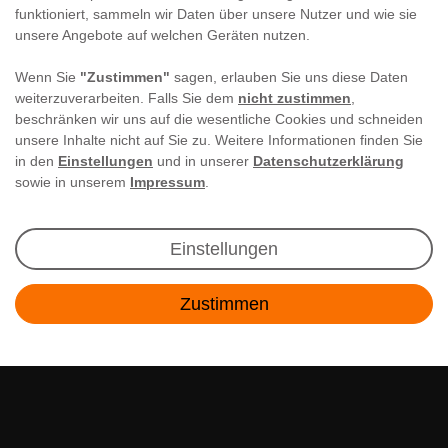
funktioniert, sammeln wir Daten über unsere Nutzer und wie sie
unsere Angebote auf welchen Geräten nutzen.
Wenn Sie
"Zustimmen"
sagen, erlauben Sie uns diese Daten
weiterzuverarbeiten. Falls Sie dem
nicht zustimmen
,
beschränken wir uns auf die wesentliche Cookies und schneiden
unsere Inhalte nicht auf Sie zu. Weitere Informationen finden Sie
in den
Einstellungen
und in unserer
Datenschutzerklärung
sowie in unserem
Impressum
.
Newsletter Anmeldung
Einstellungen
Angebote & Rabatte per E-Mail erhalten - Geld
Zustimmen
sparen war noch nie so einfach!
Kontakt
E-MAIL **
Ich akzeptiere die
Daten­schutz­erklärung
**