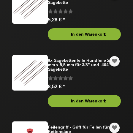
Sägekette
5,28 € *
In den Warenkorb
6x Sägekettenfeile Rundfeile 200
mm x 5,5 mm für 3/8" und .404"
Sägekette
8,52 € *
In den Warenkorb
Feilengriff - Griff für Feilen für
Kettensäge