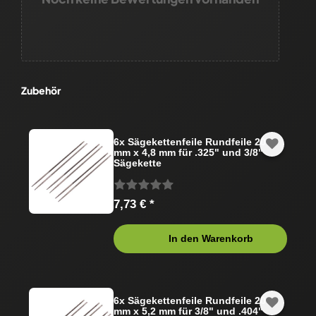
Zubehör
6x Sägekettenfeile Rundfeile 200
mm x 4,8 mm für .325" und 3/8"
Sägekette
7,73 € *
In den Warenkorb
6x Sägekettenfeile Rundfeile 200
mm x 5,2 mm für 3/8" und .404"