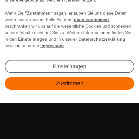
unsere Angebote auf welchen Geräten nutzen.
Wenn Sie
"Zustimmen"
sagen, erlauben Sie uns diese Daten
weiterzuverarbeiten. Falls Sie dem
nicht zustimmen
,
beschränken wir uns auf die wesentliche Cookies und schneiden
unsere Inhalte nicht auf Sie zu. Weitere Informationen finden Sie
in den
Einstellungen
und in unserer
Datenschutzerklärung
sowie in unserem
Impressum
.
Newsletter Anmeldung
Einstellungen
Angebote & Rabatte per E-Mail erhalten - Geld
Zustimmen
sparen war noch nie so einfach!
Kontakt
E-MAIL **
Ich akzeptiere die
Daten­schutz­erklärung
**
Abonnieren