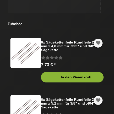
Zubehör
6x Sägekettenfeile Rundfeile 200
mm x 4,8 mm für .325" und 3/8"
Sägekette
7,73 € *
In den Warenkorb
6x Sägekettenfeile Rundfeile 200
mm x 5,2 mm für 3/8" und .404"
Sägekette