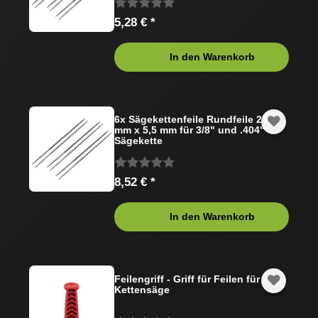
5,28 € *
In den Warenkorb
6x Sägekettenfeile Rundfeile 200
mm x 5,5 mm für 3/8" und .404"
Sägekette
8,52 € *
In den Warenkorb
Feilengriff - Griff für Feilen für
Kettensäge