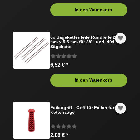
In den Warenkorb
6x Sägekettenfeile Rundfeile 200
mm x 5,5 mm für 3/8" und .404"
Sägekette
6,52 € *
In den Warenkorb
Feilengriff - Griff für Feilen für
Kettensäge
2,08 € *