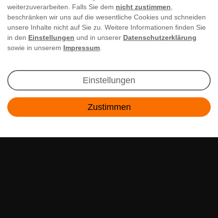
weiterzuverarbeiten. Falls Sie dem
nicht zustimmen
,
beschränken wir uns auf die wesentliche Cookies und schneiden
unsere Inhalte nicht auf Sie zu. Weitere Informationen finden Sie
in den
Einstellungen
und in unserer
Datenschutzerklärung
sowie in unserem
Impressum
.
Newsletter Anmeldung
Einstellungen
Angebote & Rabatte per E-Mail erhalten - Geld
Zustimmen
sparen war noch nie so einfach!
Kontakt
E-MAIL **
Ich akzeptiere die
Daten­schutz­erklärung
**
Abonnieren
** Hierbei handelt es sich um ein Pflichtfeld.