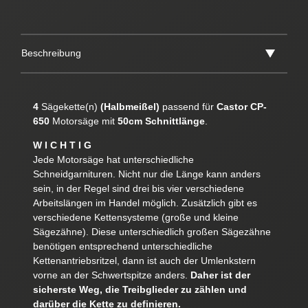
Beschreibung
4
Sägekette(n)
(Halbmeißel)
passend für
Castor CP-
650
Motorsäge mit
50cm Schnittlänge
.
W I C H T I G
Jede Motorsäge hat unterschiedliche
Schneidgarnituren. Nicht nur die Länge kann anders
sein, in der Regel sind drei bis vier verschiedene
Arbeitslängen im Handel möglich. Zusätzlich gibt es
verschiedene Kettensysteme (große und kleine
Sägezähne). Diese unterschiedlich großen Sägezähne
benötigen entsprechend unterschiedliche
Kettenantriebsritzel, dann ist auch der Umlenkstern
vorne an der Schwertspitze anders.
Daher ist der
sicherste Weg, die Treibglieder zu zählen und
darüber die Kette zu definieren.