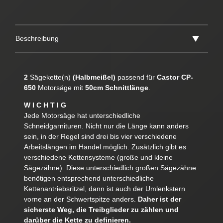
Beschreibung
2
Sägekette(n)
(Halbmeißel)
passend für
Castor CP-
650
Motorsäge mit
50cm Schnittlänge
.
W I C H T I G
Jede Motorsäge hat unterschiedliche
Schneidgarnituren. Nicht nur die Länge kann anders
sein, in der Regel sind drei bis vier verschiedene
Arbeitslängen im Handel möglich. Zusätzlich gibt es
verschiedene Kettensysteme (große und kleine
Sägezähne). Diese unterschiedlich großen Sägezähne
benötigen entsprechend unterschiedliche
Kettenantriebsritzel, dann ist auch der Umlenkstern
vorne an der Schwertspitze anders.
Daher ist der
sicherste Weg, die Treibglieder zu zählen und
darüber die Kette zu definieren.