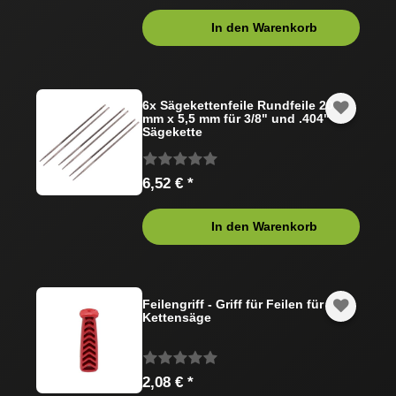
In den Warenkorb
6x Sägekettenfeile Rundfeile 200
mm x 5,5 mm für 3/8" und .404"
Sägekette
6,52 € *
In den Warenkorb
Feilengriff - Griff für Feilen für
Kettensäge
2,08 € *