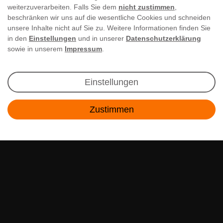
weiterzuverarbeiten. Falls Sie dem
nicht zustimmen
,
beschränken wir uns auf die wesentliche Cookies und schneiden
unsere Inhalte nicht auf Sie zu. Weitere Informationen finden Sie
in den
Einstellungen
und in unserer
Datenschutzerklärung
sowie in unserem
Impressum
.
Newsletter Anmeldung
Einstellungen
Angebote & Rabatte per E-Mail erhalten - Geld
Zustimmen
sparen war noch nie so einfach!
Kontakt
E-MAIL **
Ich akzeptiere die
Daten­schutz­erklärung
**
Abonnieren
** Hierbei handelt es sich um ein Pflichtfeld.