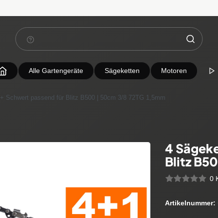
Alle Gartengeräte
Sägeketten
Motoren
 + Schwert passend für Blitz B500 | 50cm 3/8 72TG 1,5mm
4 Sägeke
Blitz B5
0 
Artikelnummer: