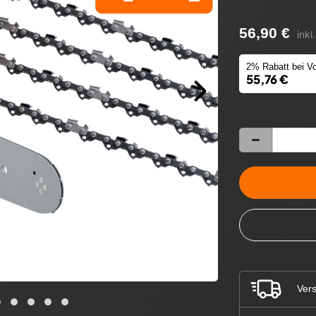
56,90 €
inkl
2% Rabatt bei Vo
55,76 €
Vers