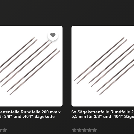
ettenfeile Rundfeile 200 mm x
6x Sägekettenfeile Rundfeile 
ür 3/8" und .404" Sägekette
5,5 mm für 3/8" und .404" Säg