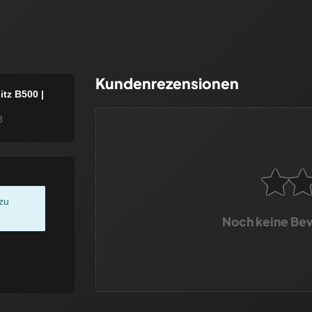
Kundenrezensionen
itz B500 |
8
zu
Noch keine Be