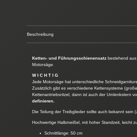
VIDEO
Beschreibung
Ketten- und Führungsschienensatz
bestehend au
Motorsäge.
W I C H T I G
Jede Motorsäge hat unterschiedliche Schneidgarnituren
Zusätzlich gibt es verschiedene Kettensysteme (groß
Kettenantriebsritzel, dann ist auch der Umlenkstern v
definieren.
Die Teilung der Treibglieder sollte auch bekannt sein (z
Hochwertige Halbmeißel, mit hoher Standzeit, leicht z
Schnittlänge: 50 cm