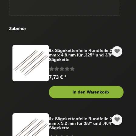
Zubehör
6x Sägekettenfeile Rundfeile 200
mm x 4,8 mm für .325" und 3/8"
Sägekette
7,73 € *
In den Warenkorb
6x Sägekettenfeile Rundfeile 200
mm x 5,2 mm für 3/8" und .404"
Sägekette