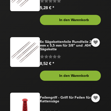
5,28 € *
In den Warenkorb
6x Sägekettenfeile Rundfeile 200
mm x 5,5 mm für 3/8" und .404"
Sägekette
8,52 € *
In den Warenkorb
Feilengriff - Griff für Feilen für
Kettensäge