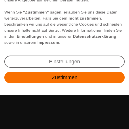
unsere Angebote auf welchen Geräten nutzen.
Wenn Sie
"Zustimmen"
sagen, erlauben Sie uns diese Daten
weiterzuverarbeiten. Falls Sie dem
nicht zustimmen
,
beschränken wir uns auf die wesentliche Cookies und schneiden
unsere Inhalte nicht auf Sie zu. Weitere Informationen finden Sie
in den
Einstellungen
und in unserer
Datenschutzerklärung
sowie in unserem
Impressum
.
Newsletter Anmeldung
Einstellungen
Angebote & Rabatte per E-Mail erhalten - Geld
Zustimmen
sparen war noch nie so einfach!
Kontakt
E-MAIL **
Ich akzeptiere die
Daten­schutz­erklärung
**
Abonnieren