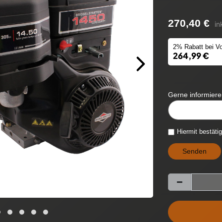
270,40 €
in
2% Rabatt bei Vo
264,99 €
Gerne informieren
CYTITEMAVAILABIL
Hiermit bestäti
Senden