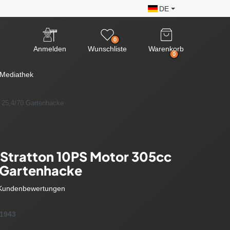
DE
0
Anmelden
Wunschliste
Warenkorb
0
Mediathek
 25,4/70 Gartenhacke
 Stratton 10PS Motor 305cc
 Gartenhacke
Kundenbewertungen
1943