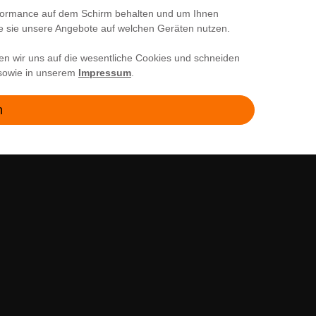
SERVICE
erformance auf dem Schirm behalten und um Ihnen
ie sie unsere Angebote auf welchen Geräten nutzen.
Kontakt
en wir uns auf die wesentliche Cookies und schneiden
Versand & Zahlung
owie in unserem
Impressum
.
Fragen & Antworten
n
Batterie- und Verpackungshinweise
Kontakt
Abholung
HIER FOLGEN
Instagram
YouTube
Facebook