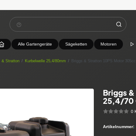
Alle Gartengeräte
Sägeketten
Motoren
 & Stratton
Kurbelwelle 25,4/80mm
Briggs & Stratton 10PS Motor 305cc
Briggs &
25,4/70
0 
Artikelnummer: