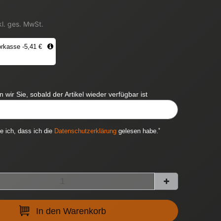
kl. ges. MwSt.
rkasse -5,41 €
 wir Sie, sobald der Artikel wieder verfügbar ist
ITYNOTIFICATION::TEMPLATE.MAILINPUTLABEL
*
ge ich, dass ich die
Daten­schutz­erklärung
gelesen habe.
In den Warenkorb