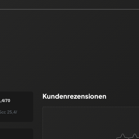
Kundenrezensionen
,4/70
cc 25,4/