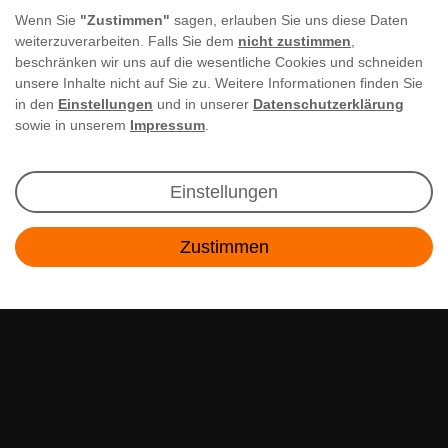
Wenn Sie
"Zustimmen"
sagen, erlauben Sie uns diese Daten
weiterzuverarbeiten. Falls Sie dem
nicht zustimmen
,
beschränken wir uns auf die wesentliche Cookies und schneiden
unsere Inhalte nicht auf Sie zu. Weitere Informationen finden Sie
in den
Einstellungen
und in unserer
Datenschutzerklärung
sowie in unserem
Impressum
.
Newsletter Anmeldung
Einstellungen
Angebote & Rabatte per E-Mail erhalten - Geld
Zustimmen
sparen war noch nie so einfach!
Kontakt
E-MAIL **
Ich akzeptiere die
Daten­schutz­erklärung
**
Abonnieren