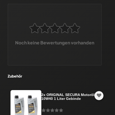
Noch keine Bewertungen vorhanden
Zubehör
2x ORIGINAL SECURA Motoröl
10W40 1 Liter Gebinde