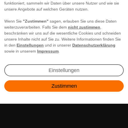
funktioniert, sammeln wir Daten über unsere Nutzer und wie sie
unsere Angebote auf welchen Geräten nutzen.
Wenn Sie
"Zustimmen"
sagen, erlauben Sie uns diese Daten
weiterzuverarbeiten. Falls Sie dem
nicht zustimmen
,
beschränken wir uns auf die wesentliche Cookies und schneiden
unsere Inhalte nicht auf Sie zu. Weitere Informationen finden Sie
in den
Einstellungen
und in unserer
Datenschutzerklärung
sowie in unserem
Impressum
.
Newsletter Anmeldung
Einstellungen
Angebote & Rabatte per E-Mail erhalten - Geld
Zustimmen
sparen war noch nie so einfach!
Kontakt
E-MAIL **
Ich akzeptiere die
Daten­schutz­erklärung
**