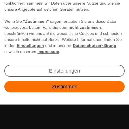
funktioniert, sammeln wir Daten über unsere Nutzer und wie sie
unsere Angebote auf welchen Geräten nutzen.
Wenn Sie
"Zustimmen"
sagen, erlauben Sie uns diese Daten
weiterzuverarbeiten. Falls Sie dem
nicht zustimmen
,
beschränken wir uns auf die wesentliche Cookies und schneiden
unsere Inhalte nicht auf Sie zu. Weitere Informationen finden Sie
in den
Einstellungen
und in unserer
Datenschutzerklärung
sowie in unserem
Impressum
.
Newsletter Anmeldung
Einstellungen
Angebote & Rabatte per E-Mail erhalten - Geld
Zustimmen
sparen war noch nie so einfach!
Kontakt
E-MAIL **
Ich akzeptiere die
Daten­schutz­erklärung
**