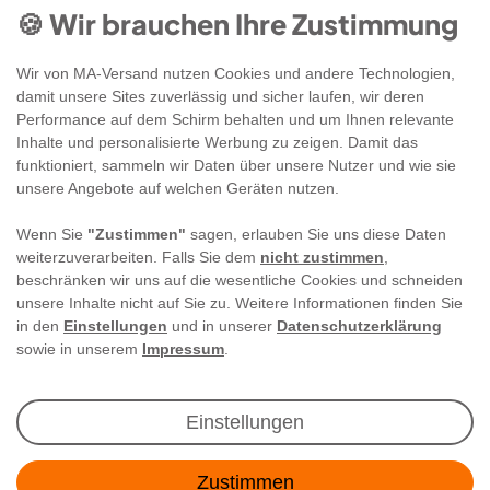
🍪 Wir brauchen Ihre Zustimmung
Wir von MA-Versand nutzen Cookies und andere Technologien,
damit unsere Sites zuverlässig und sicher laufen, wir deren
Performance auf dem Schirm behalten und um Ihnen relevante
Inhalte und personalisierte Werbung zu zeigen. Damit das
funktioniert, sammeln wir Daten über unsere Nutzer und wie sie
unsere Angebote auf welchen Geräten nutzen.
Wenn Sie
"Zustimmen"
sagen, erlauben Sie uns diese Daten
weiterzuverarbeiten. Falls Sie dem
nicht zustimmen
,
beschränken wir uns auf die wesentliche Cookies und schneiden
unsere Inhalte nicht auf Sie zu. Weitere Informationen finden Sie
in den
Einstellungen
und in unserer
Datenschutzerklärung
sowie in unserem
Impressum
.
Newsletter Anmeldung
Einstellungen
Angebote & Rabatte per E-Mail erhalten - Geld
Zustimmen
sparen war noch nie so einfach!