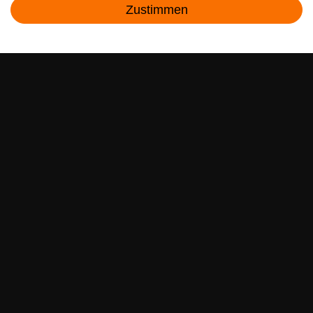
Zustimmen
sparen war noch nie so einfach!
Kontakt
E-MAIL **
Ich akzeptiere die
Daten­schutz­erklärung
**
Abonnieren
** Hierbei handelt es sich um ein Pflichtfeld.
RECHTLICHES
SERVICE