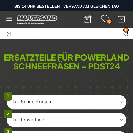
D
i
BIS 14 UHR BESTELLEN - VERSAND AM GLEICHEN TAG
SAMSTAGS LAGERVERKAUF
r
e
0
k
0
t
z
u
m
ERSATZTEILE FÜR POWERLAND
I
SCHNEEFRÄSEN - PDST24
n
h
a
l
t
für Schneefräsen
für Powerland