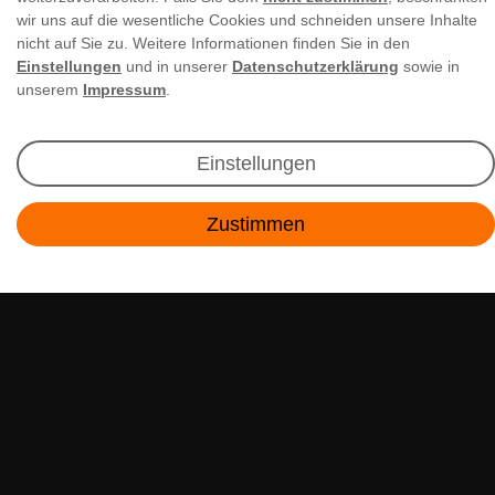
wir uns auf die wesentliche Cookies und schneiden unsere Inhalte
Newsletter Anmeldung
nicht auf Sie zu. Weitere Informationen finden Sie in den
Einstellungen
und in unserer
Datenschutzerklärung
sowie in
Angebote & Rabatte per E-Mail erhalten - Geld
unserem
Impressum
.
sparen war noch nie so einfach!
Einstellungen
E-MAIL **
Zustimmen
Ich akzeptiere die
Daten­schutz­erklärung
**
Kontakt
Abonnieren
** Hierbei handelt es sich um ein Pflichtfeld.
RECHTLICHES