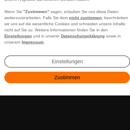
Wenn Sie
"Zustimmen"
sagen, erlauben Sie uns diese Daten
weiterzuverarbeiten. Falls Sie dem
nicht zustimmen
, beschränken
wir uns auf die wesentliche Cookies und schneiden unsere Inhalte
nicht auf Sie zu. Weitere Informationen finden Sie in den
Einstellungen
und in unserer
Datenschutzerklärung
sowie in
Newsletter Anmeldung
unserem
Impressum
.
Angebote & Rabatte per E-Mail erhalten - Geld
sparen war noch nie so einfach!
Einstellungen
Zustimmen
E-MAIL **
Kontakt
Ich akzeptiere die
Daten­schutz­erklärung
**
Abonnieren
** Hierbei handelt es sich um ein Pflichtfeld.