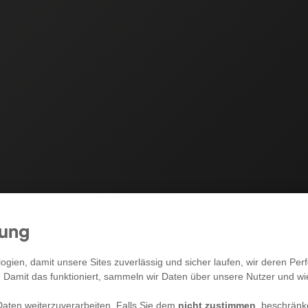
mung
RECHTLICHES
gien, damit unsere Sites zuverlässig und sicher laufen, wir deren P
. Damit das funktioniert, sammeln wir Daten über unsere Nutzer und w
Allgemeine Geschäftsbedingungen
aten weiterzuverarbeiten. Falls Sie dem
nicht zustimmen
, beschränk