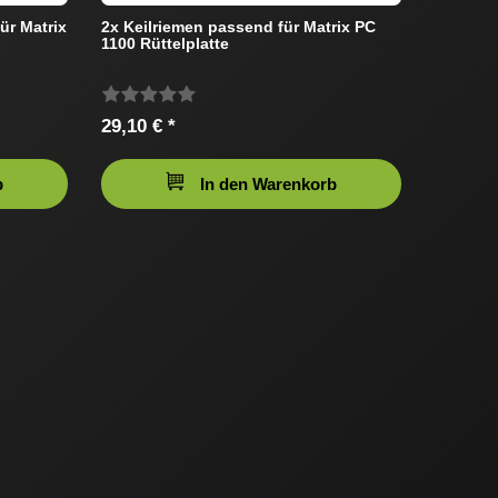
r Matrix
2x Keilriemen passend für Matrix PC
1100 Rüttelplatte
29,10 € *
b
In den Warenkorb