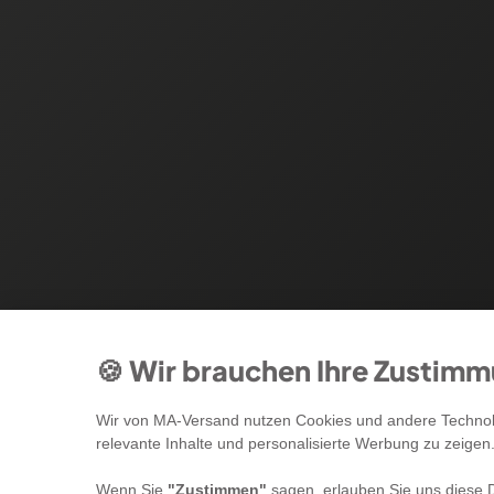
🍪 Wir brauchen Ihre Zustim
Wir von MA-Versand nutzen Cookies und andere Technolo
relevante Inhalte und personalisierte Werbung zu zeigen
Wenn Sie
"Zustimmen"
sagen, erlauben Sie uns diese D