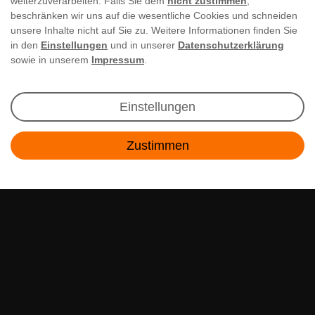
weiterzuverarbeiten. Falls Sie dem
nicht zustimmen
,
beschränken wir uns auf die wesentliche Cookies und schneiden
unsere Inhalte nicht auf Sie zu. Weitere Informationen finden Sie
in den
Einstellungen
und in unserer
Datenschutzerklärung
sowie in unserem
Impressum
.
Newsletter Anmeldung
Einstellungen
Angebote & Rabatte per E-Mail erhalten - Geld
Zustimmen
sparen war noch nie so einfach!
Kontakt
E-MAIL **
Ich akzeptiere die
Daten­schutz­erklärung
**
Abonnieren
** Hierbei handelt es sich um ein Pflichtfeld.