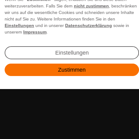
weiterzuverarbeiten. Falls Sie dem
nicht zustimmen
, beschränken
wir uns auf die wesentliche Cookies und schneiden unsere Inhalte
nicht auf Sie zu. Weitere Informationen finden Sie in den
Newsletter Anmeldung
Einstellungen
und in unserer
Datenschutzerklärung
sowie in
unserem
Impressum
.
Angebote & Rabatte per E-Mail erhalten - Geld
sparen war noch nie so einfach!
Einstellungen
E-MAIL **
Zustimmen
Kontakt
Ich akzeptiere die
Daten­schutz­erklärung
**
Abonnieren
** Hierbei handelt es sich um ein Pflichtfeld.