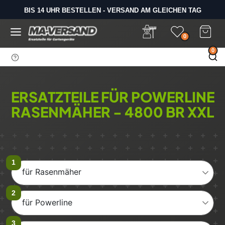
D
BIS 14 UHR BESTELLEN - VERSAND AM GLEICHEN TAG
i
SAMSTAGS LAGERVERKAUF
r
e
0
k
0
t
z
u
m
ERSATZTEILE FÜR POWERLINE
I
RASENMÄHER - 4800 BR XXL
n
h
a
l
t
für Rasenmäher
für Powerline